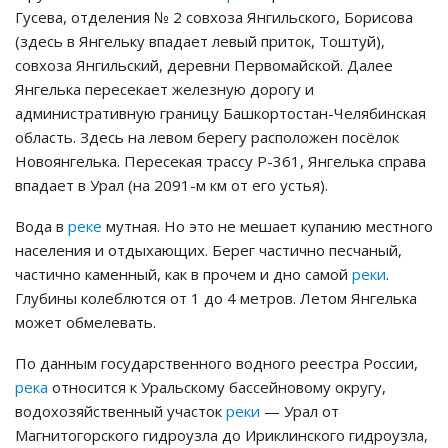
Гусева, отделения № 2 совхоза Янгильского, Борисова
(здесь в Янгельку впадает левый приток, Тоштуй),
совхоза Янгильский, деревни Первомайской. Далее
Янгелька пересекает железную дорогу и
административную границу Башкортостан-Челябинская
область. Здесь на левом берегу расположен посёлок
Новоянгелька. Пересекая трассу Р-361, Янгелька справа
впадает в Урал (на 2091-м км от его устья).
Вода в
реке
мутная. Но это не мешает купанию местного
населения и отдыхающих. Берег частично песчаный,
частично каменный, как в прочем и дно самой
реки
.
Глубины колеблются от 1 до 4 метров. Летом Янгелька
может обмелевать.
По данным государственного водного реестра России,
река
относится к Уральскому бассейновому округу,
водохозяйственный участок
реки
— Урал от
Магнитогорского гидроузла до Ириклинского гидроузла,