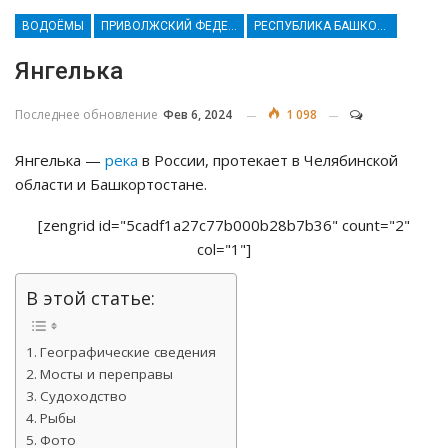
ВОДОЁМЫ
ПРИВОЛЖСКИЙ ФЕДЕРАЛЬНЫЙ ОКРУГ
РЕСПУБЛИКА БАШКОРТОСТАН
Янгелька
Последнее обновление
Фев 6, 2024
1 098
Янгелька —
река
в России, протекает в Челябинской
области и Башкортостане.
[zengrid id="5cadf1a27c77b000b28b7b36" count="2"
col="1"]
В этой статье:
Географические сведения
Мосты и переправы
Судоходство
Рыбы
Фото