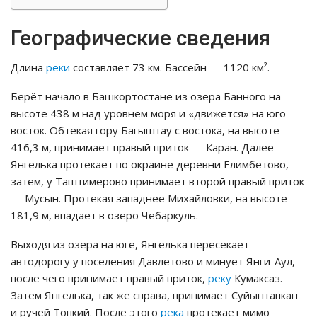
Географические сведения
Длина
реки
составляет 73 км. Бассейн — 1120 км².
Берёт начало в Башкортостане из озера Банного на
высоте 438 м над уровнем моря и «движется» на юго-
восток. Обтекая гору Багыштау с востока, на высоте
416,3 м, принимает правый приток — Каран. Далее
Янгелька протекает по окраине деревни Елимбетово,
затем, у Таштимерово принимает второй правый приток
— Мусын. Протекая западнее Михайловки, на высоте
181,9 м, впадает в озеро Чебаркуль.
Выходя из озера на юге, Янгелька пересекает
автодорогу у поселения Давлетово и минует Янги-Аул,
после чего принимает правый приток,
реку
Кумаксаз.
Затем Янгелька, так же справа, принимает Суйынтапкан
и ручей Топкий. После этого
река
протекает мимо