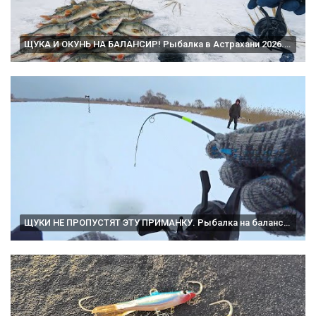
ЩУКА И ОКУНЬ НА БАЛАНСИР! Рыбалка в Астрахани 2026. Зимняя рыбалка 2026.
ЩУКИ НЕ ПРОПУСТЯТ ЭТУ ПРИМАНКУ. Рыбалка на балансир в глухозимье на малой реке