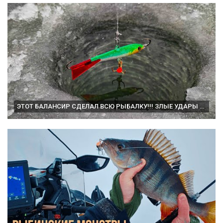
ЭТОТ БАЛАНСИР СДЕЛАЛ ВСЮ РЫБАЛКУ!!! ЗЛЫЕ УДАРЫ В РУКУ! Зимняя рыбалка. Эхолот Калипсо. Рыбалка 2025