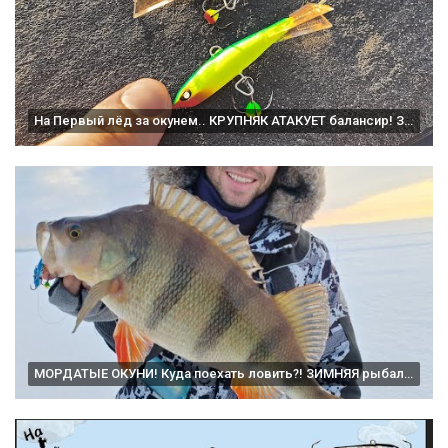
На Первый лёд за окунем.. КРУПНЯК АТАКУЕТ балансир! Зимняя рыбалка 2023
МОРДАТЫЕ ОКУНИ! Куда поехать ловить?! ЗИМНЯЯ рыбалка на балансиры, ОГРОМНЫЕ полосатые