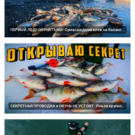
ПЕРВЫЙ ЛЁД! ОКУНЯ ТЬМА! Сумасшедший клёв на балансир и мормышку. Астрахань.
СЕКРЕТНАЯ ПРОВОДКА и ОКУНЬ НЕ УСТОИТ. Ловля крупного окуня на балансир. Горбачи