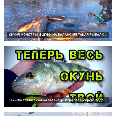
ОКУНЯ МОНСТРЫ И ЩУКИ НА БАЛАНСИР! ТАКАЯ РЫБАЛКА ВПЕРВЫЕ! Зимняя рыбалка 2025.
Техника ловли окуня на балансир. Игра балансиром, подбор снастей. Ловля окуня на балансир зимой