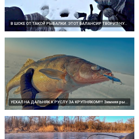
В ШОКЕ ОТ ТАКОЙ РЫБАЛКИ. ЭТОТ БАЛАНСИР ТВОРИТ ЧУДЕСА. Жор щуки зимой. Рыбалка на балансир и жерлицы
УЕХАЛ НА ДАЛЬНЯК К РУСЛУ ЗА КРУПНЯКОМ!!! Зимняя рыбалка на балансир. Ловля окуня и берша.