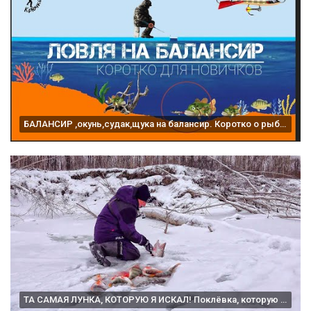
БАЛАНСИР ,окунь,судак,щука на балансир. Коротко о рыбалке на балансир новичку!
ТА САМАЯ ЛУНКА, КОТОРУЮ Я ИСКАЛ! Поклёвка, которую не забыть! Рыбалка на балансиры в коряжнике