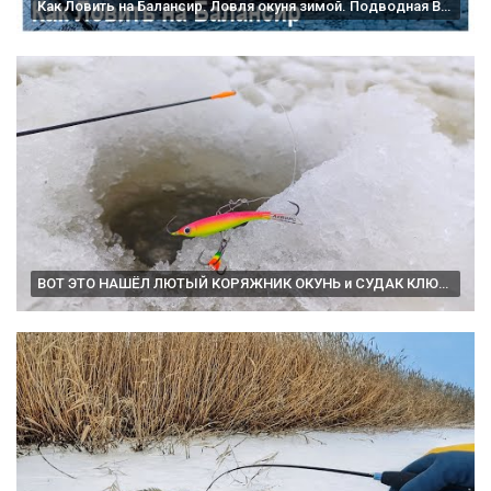
Как Ловить на Балансир. Ловля окуня зимой. Подводная Видеосъемка
ВОТ ЭТО НАШЁЛ ЛЮТЫЙ КОРЯЖНИК ОКУНЬ и СУДАК КЛЮЁТ Рыбалка на балансир зимой в 2026