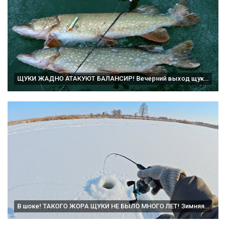
ЩУКИ ЖАДНО АТАКУЮТ БАЛАНСИР! Вечерний выход щуки! Зимняя рыбалка!
В шоке! ТАКОГО ЖОРА ЩУКИ НЕ БЫЛО МНОГО ЛЕТ! Зимняя рыбалка на балансир.