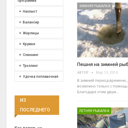
программа
ЗИМНЯЯ РЫБАЛКА
Нахлыст
Балансир
Жерлицы
Кружки
Спиннинг
Пешня на зимней ры
Троллинг
АВТОР
Мар 13, 2019
Удочка поплавочная
В зимний период времени,
возможно только с помощь
Благодаря этим двум…
ИЗ
ПОСЛЕДНЕГО
ЛЕТНЯЯ РЫБАЛКА
Как ловить на