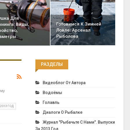
ушка Для
Готовимся К Зимней
ннинга: Виды,
Ловле: Арсенал
ройство,
Рыболова
аметры
РАЗДЕЛЫ
Видеоблог От Автора
ему
Водоёмы
Голавль
 2013 ГОД
Диалоги О Рыбалке
Журнал "Рыбачьте С Нами". Выпуски
За 2013 Год