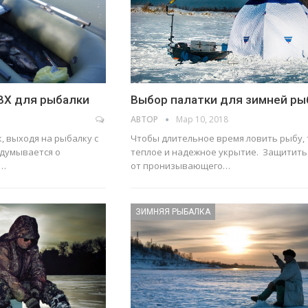
ВХ для рыбалки
Выбор палатки для зимней ры
АВТОР
Мар 10, 2018
, выходя на рыбалку с
Чтобы длительное время ловить рыбу, 
адумывается о
теплое и надежное укрытие. Защитит
о…
от пронизывающего…
ЗИМНЯЯ РЫБАЛКА