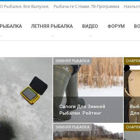
О Рыбалке. Все Выпуски.
Рыбачьте С Нами. ТВ-Программа
Нахлыс
 РЫБАЛКА
ЛЕТНЯЯ РЫБАЛКА
ВИДЕО
ФОРУМ
В
ЗИМНЯЯ РЫБАЛКА
Сапоги Для Зимней
Выб
Рыбалки. Рейтинг
Для
ЗИМНЯЯ РЫБАЛКА