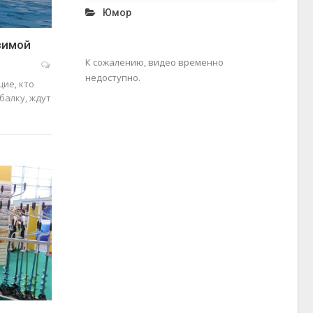
Юмор
зимой
К сожалению, видео временно
недоступно.
ие, кто
алку, ждут