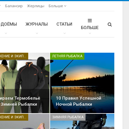
т
Балансир
Жерлицы
Больше
ОДОЁМЫ
ЖУРНАЛЫ
СТАТЬИ
БОЛЬШЕ
СНАРЯЖЕНИЕ И ЭКИПИРОВКА
ЛЕТНЯЯ РЫБАЛКА
10 Правил Успешной
ираем Термобельё
Ночной Рыбалки
 Зимней Рыбалки
ЗИМНЯЯ РЫБАЛКА
СНАРЯЖЕНИЕ И ЭКИПИРОВКА