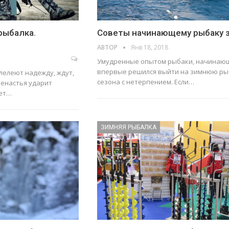
рыбалка.
Советы начинающему рыбаку 
АВТОР
Янв 18, 2018
Умудренные опытом рыбаки, начинающ
впервые решился выйти на зимнюю рыб
лелеют надежду, ждут,
сезона с нетерпением. Если…
ненастья ударит
дет…
ЗИМНЯЯ РЫБАЛКА