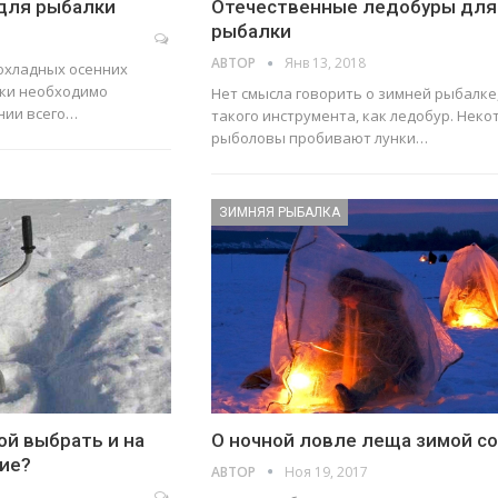
 для рыбалки
Отечественные ледобуры для
рыбалки
АВТОР
Янв 13, 2018
охладных осенних
лки необходимо
Нет смысла говорить о зимней рыбалке,
нии всего…
такого инструмента, как ледобур. Нек
рыболовы пробивают лунки…
ЗИМНЯЯ РЫБАЛКА
ой выбрать и на
О ночной ловле леща зимой с
ние?
АВТОР
Ноя 19, 2017