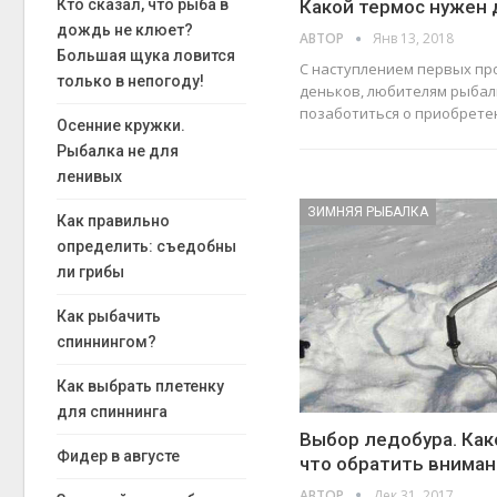
Кто сказал, что рыба в
Какой термос нужен
дождь не клюет?
АВТОР
Янв 13, 2018
Большая щука ловится
С наступлением первых пр
только в непогоду!
деньков, любителям рыба
позаботиться о приобрете
Осенние кружки.
Рыбалка не для
ленивых
ЗИМНЯЯ РЫБАЛКА
Как правильно
определить: съедобны
ли грибы
Как рыбачить
спиннингом?
Как выбрать плетенку
для спиннинга
Выбор ледобура. Как
Фидер в августе
что обратить внима
АВТОР
Дек 31, 2017