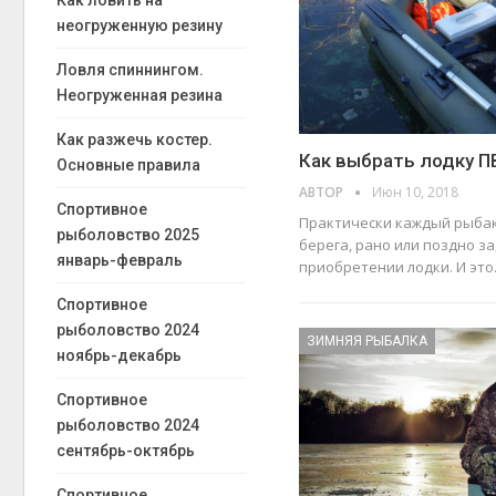
неогруженную резину
Ловля спиннингом.
Неогруженная резина
Как разжечь костер.
Как выбрать лодку П
Основные правила
АВТОР
Июн 10, 2018
Спортивное
Практически каждый рыбак
рыболовство 2025
берега, рано или поздно з
январь-февраль
приобретении лодки. И эт
Спортивное
рыболовство 2024
ЗИМНЯЯ РЫБАЛКА
ноябрь-декабрь
Спортивное
рыболовство 2024
сентябрь-октябрь
Спортивное