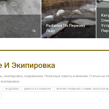
Кат
Спи
Рыбалка По Первому
Уст
Льду
Пар
 И Экипировка
ы, экипировка, снаряжение. Полезные советы и мнения. Статьи на т
 экипировки.
А
ВОДОЁМЫ
ДИАЛОГИ О РЫБАЛКЕ
ЖУРНАЛ "РЫБАЧЬТЕ С НАМИ". ВЫПУСКИ ЗА
А