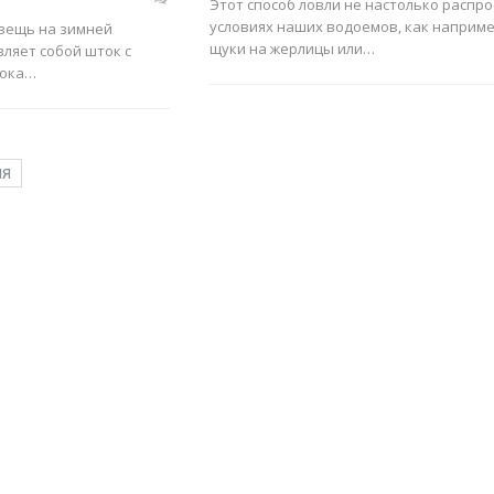
Этот способ ловли не настолько распр
условиях наших водоемов, как наприме
вещь на зимней
щуки на жерлицы или…
ляет собой шток с
тока…
ИЯ