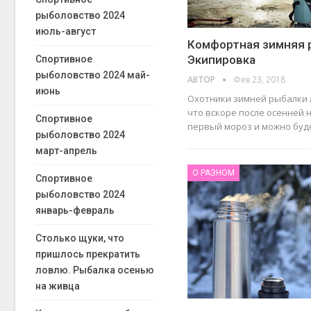
рыболовство 2024
июль-август
Комфортная зимняя 
Экипировка
Спортивное
рыболовство 2024 май-
АВТОР
Фев 23, 2018
июнь
Охотники зимней рыбалки 
что вскоре после осенней 
Спортивное
первый мороз и можно бу
рыболовство 2024
март-апрель
О РАЗНОМ
Спортивное
рыболовство 2024
январь-февраль
Столько щуки, что
пришлось прекратить
ловлю. Рыбалка осенью
на живца