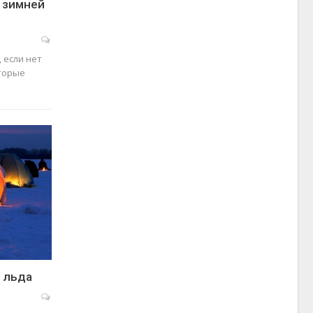
 зимней
 если нет
оторые
о льда