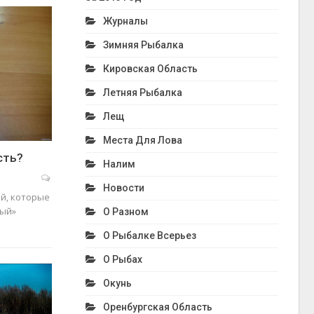
Журналы
Зимняя Рыбалка
Кировская Область
Летняя Рыбалка
Лещ
Места Для Лова
сть?
Налим
Новости
ей, которые
ный»
О Разном
О Рыбалке Всерьез
О Рыбах
Окунь
Оренбургская Область