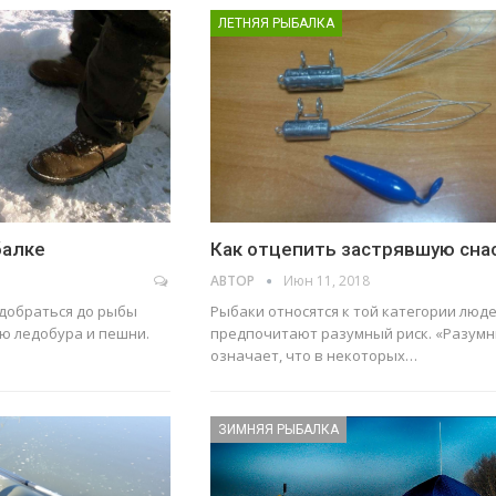
ЛЕТНЯЯ РЫБАЛКА
балке
Как отцепить застрявшую сна
АВТОР
Июн 11, 2018
 добраться до рыбы
Рыбаки относятся к той категории люд
ю ледобура и пешни.
предпочитают разумный риск. «Разум
означает, что в некоторых…
ЗИМНЯЯ РЫБАЛКА