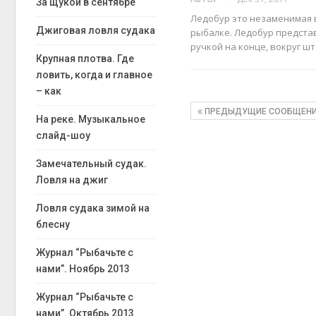
За щукой в сентябре
Ледобур это незаменимая 
Джиговая ловля судака
рыбалке. Ледобур представ
ручкой на конце, вокруг ш
Крупная плотва. Где
ловить, когда и главное
– как
ПРЕДЫДУЩИЕ СООБЩЕН
На реке. Музыкальное
слайд-шоу
Замечательный судак.
Ловля на джиг
Ловля судака зимой на
блесну
Журнал “Рыбачьте с
нами”. Ноябрь 2013
Журнал “Рыбачьте с
нами”. Октябрь 2013