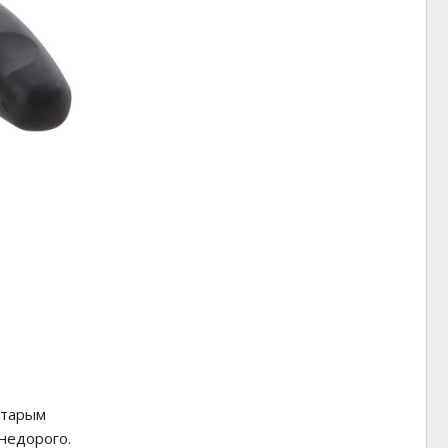
старым
недорого.