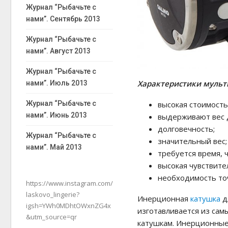
Журнал “Рыбачьте с
нами”. Сентябрь 2013
Журнал “Рыбачьте с
нами”. Август 2013
Журнал “Рыбачьте с
Характеристики мульт
нами”. Июль 2013
высокая стоимость
Журнал “Рыбачьте с
нами”. Июнь 2013
выдерживают вес д
долговечность;
Журнал “Рыбачьте с
значительный вес;
нами”. Май 2013
требуется время, 
высокая чувствите
необходимость то
https://www.instagram.com/
laskovo_lingerie?
Инерционная
катушка
д
igsh=YWh0MDhtOWxnZG4x
изготавливается из сам
&utm_source=qr
катушкам. Инерционны