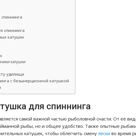
я спиннинга
ля спиннинга
вых катушек
о
ники катушки
сту удилища
нинга с безынерционной катушкой
и
атушка для спиннинга
вляется самой важной частью рыболовной снасти. От её вид
ойманной рыбы, но и общее удобство. Также опытные рыбаки
нительных катушек, чтобы облегчить смену
лески
во время р