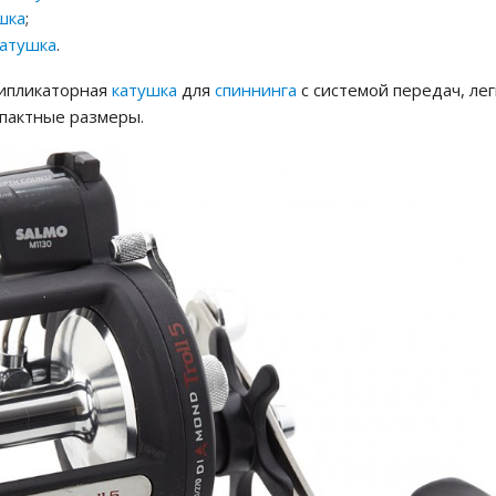
шка
;
катушка
.
типликаторная
катушка
для
спиннинга
с системой передач, лег
мпактные размеры.