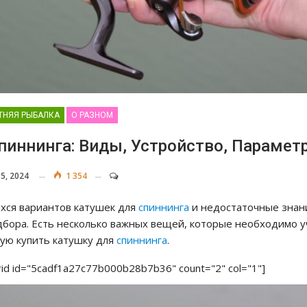
ТНЯЯ РЫБАЛКА
О РАЗНОМ
пиннинга: Виды, Устройство, Парамет
15, 2024
1 354
ся вариантов катушек для
спиннинга
и недостаточные знан
дбора. Есть несколько важных вещей, которые необходимо у
кую купить катушку для
спиннинга
.
rid id="5cadf1a27c77b000b28b7b36" count="2" col="1"]