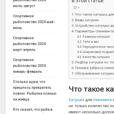
В этой статье:
рыболовство 2024
июль-август
Что такое катушка дл
Спортивное
Виды катушек
рыболовство 2024 май-
Устройство катушки д
июнь
Параметры спиннинго
Размеры катушки
Спортивное
Тело и вес
рыболовство 2024
Передаточное числ
март-апрель
Шариковые подшип
Качество катушки
Спортивное
Подбор катушки по те
рыболовство 2024
Техника заброса спин
январь-февраль
Обслуживание катушк
Столько щуки, что
Что такое к
пришлось прекратить
ловлю. Рыбалка осенью
Катушка
для
спиннинга
я
на живца
не только количество п
Кто сказал, что рыба в
имеют несколько допол