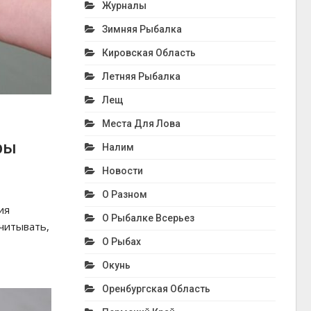
Журналы
Зимняя Рыбалка
Кировская Область
Летняя Рыбалка
Лещ
Места Для Лова
ры
Налим
Новости
О Разном
ия
О Рыбалке Всерьез
читывать,
О Рыбах
Окунь
Оренбургская Область