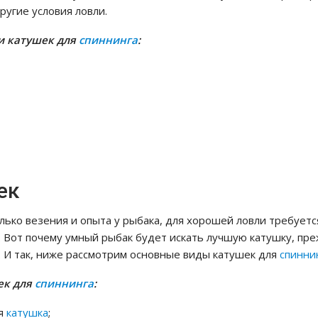
угие условия ловли.
и катушек для
спиннинга
:
ек
олько везения и опыта у рыбака, для хорошей ловли требуетс
 Вот почему умный рыбак будет искать лучшую катушку, пр
. И так, ниже рассмотрим основные виды катушек для
спинни
ек для
спиннинга
:
ая
катушка
;