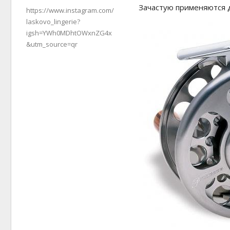
Зачастую применяются д
https://www.instagram.com/
laskovo_lingerie?
igsh=YWh0MDhtOWxnZG4x
&utm_source=qr