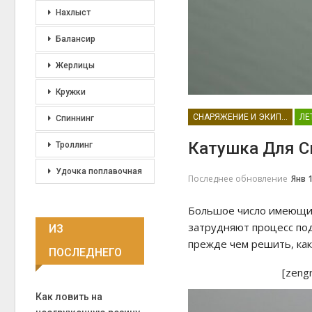
Нахлыст
Балансир
Жерлицы
Кружки
СНАРЯЖЕНИЕ И ЭКИПИРОВКА
ЛЕ
Спиннинг
Катушка Для С
Троллинг
Удочка поплавочная
Последнее обновление
Янв 
Большое число имеющих
затрудняют процесс по
ИЗ
прежде чем решить, ка
ПОСЛЕДНЕГО
[zeng
Как ловить на