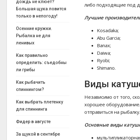
дождь не клюет?
либо подходящие под др
Большая щука ловится
только в непогоду!
Лучшие производител
Осенние кружки.
Kosadaka;
Рыбалка не для
Abu Garcia;
ленивых
Banax;
Daiwa;
Как правильно
Ryobi;
определить: съедобны
Shimano.
ли грибы
Виды катуш
Как рыбачить
спиннингом?
Независимо от того, ск
Как выбрать плетенку
хорошее оборудование.
для спиннинга
отправиться на рыбалку
Фидер в августе
Основные виды катуш
За щукой в сентябре
мультипликаторн