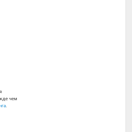
я
ежде чем
нга
.