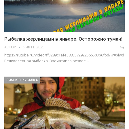
Рыбалка жерлицами в январе. Осторожно туман!
АВТОР
Янв 11, 2025
https://rutube.ru/video/ff3289c1afe3885572922566503b6fbd/?r=plwd
Великолепная рыбалка. Впечатлило резкое…
ЗИМНЯЯ РЫБАЛКА