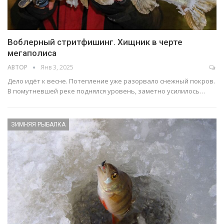
Воблерный стритфишинг. Хищник в черте
мегаполиса
АВТОР
Янв 3, 2025
Дело идёт к весне. Потепление уже разорвало снежный покров.
В помутневшей реке поднялся уровень, заметно усилилось…
ЗИМНЯЯ РЫБАЛКА