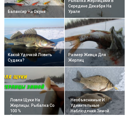
Рыбалка Жерлицами В
Середине Декабря На
Балансир На Окуня
Урале
Какой Удочкой Ловить
Размер Живца Для
Судака?
Жерлиц
Ловля Щуки На
Необъяснимые И
Жерлицы. Рыбалка Со
Удивительные
100 %
Наблюдения Зимой
Результативностью