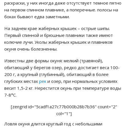
раскраски, у них иногда даже отсутствует темное пятно
на первом спинном плавнике, а поперечные. полосы на
боках бывают едва заметными.
На заднем крае жаберных крышек – острые шипы.
Первый спинной и брюшные плавники также имеют
колючие лучи. Уколы жаберных крышек и плавников
окуня очень болезненны.
Известны две формы окуня: мелкий (травяной),
обитающий у берегов озер, редко достигает веса 100-
200 г, а крупный (глубинный), обитающий в более
глубоких местах
рек
и озер, при нормальных условиях
весит 1,5-2 кг. Нерестится окунь при температуре воды
7-8°С.
[zengrid id="5cadf1a27c77b000b28b7b36" count="2"
col="1"]
Ловля окуня длится круглый год с небольшими