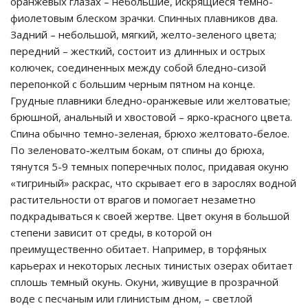
оранжевых глазах – небольшие, искрящиеся темно-
фиолетовым блеском зрачки. Спинных плавников два.
Задний – небольшой, мягкий, желто-зеленого цвета;
передний – жесткий, состоит из длинных и острых
колючек, соединенных между собой бледно-сизой
перепонкой с большим черным пятном на конце.
Грудные плавники бледно-оранжевые или желтоватые;
брюшной, анальный и хвостовой – ярко-красного цвета.
Спина обычно темно-зеленая, брюхо желтовато-белое.
По зеленовато-желтым бокам, от спины до брюха,
тянутся 5-9 темных поперечных полос, придавая окуню
«тигриный» раскрас, что скрывает его в зарослях водной
растительности от врагов и помогает незаметно
подкрадываться к своей жертве. Цвет окуня в большой
степени зависит от среды, в которой он
преимущественно обитает. Например, в торфяных
карьерах и некоторых лесных тинистых озерах обитает
сплошь темный окунь. Окуни, живущие в прозрачной
воде с песчаным или глинистым дном, – светлой