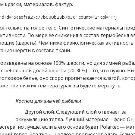
м краски, материалов, фактур.
rid id="5cadf1a27c77b000b28b7b36" count="2" col="1"]
я только на голое тело! Синтетические материалы прид
ктивности. По мере ее снижения в состав термобелья в
ющие (шерсть). Чем ниже физиологическая активность,
ния шерсти в составе ткани.
изведены на основе 100% шерсти, но для зимней рыба
с небольшой долей шерсти (20-30%) – то, что нужно. Ни
хлопковое белье, оно скоро пропитывается влагой, кото
аже при низких температурах вы будете мерзнуть.
Костюм для зимней рыбалки
Другой слой. Следующий слой отвечает за
аккумуляцию тепла. Лучший материал – флис. Он
стера, но лучше, если в его основе будет Polartec — ма
щий тепло. Эта ткань неплохо пропускает влагу. Если х