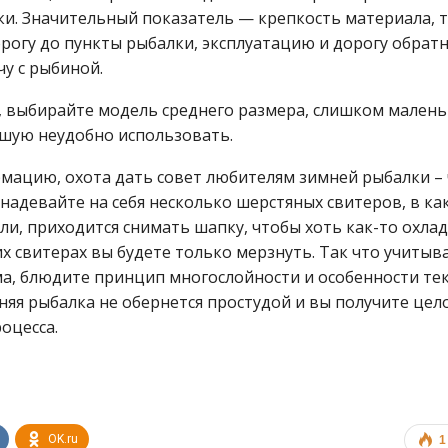
и. Значительный показатель — крепкость материала, 
огу до пункты рыбалки, эксплуатацию и дорогу обратн
у с рыбиной.
, выбирайте модель среднего размера, слишком мален
ьшую неудобно использовать.
мацию, охота дать совет любителям зимней рыбалки –
 надевайте на себя несколько шерстяных свитеров, в ка
ли, приходится снимать шапку, чтобы хоть как-то охлад
тих свитерах вы будете только мерзнуть. Так что учитыв
ма, блюдите принцип многослойности и особенности те
няя рыбалка не обернется простудой и вы получите цел
оцесса.
OK.ru
1