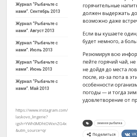
Журнал “Рыбачьте с
горячительные напитк
нами”. Сентябрь 2013
должен выдержать дор
возможно даже встреч
Журнал “Рыбачьте с
нами”. Август 2013
Если вы кушаете один
будет немного, а бол
Журнал “Рыбачьте с
нами”. Июль 2013
Резюмируя всю инфор
пейте горячий чай, не
Журнал “Рыбачьте с
не дойдя до места лов
нами”. Июнь 2013
после, из-за пота в э
Журнал “Рыбачьте с
особенности организ
нами”. Май 2013
погоды — и тогда зим
удовлетворение от пр
https://www.instagram.com/
laskovo_lingerie?
igsh=YWh0MDhtOWxnZG4x
зимняя рыбалка
&utm_source=qr
Поделиться
VK