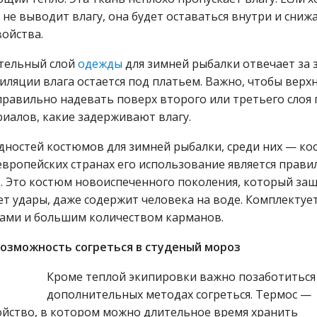
ы
не выводит влагу, она будет оставаться внутри и сниж
ойства.
ительный слой
одежды
для зимней рыбалки отвечает за
тиляции влага остается под платьем. Важно, чтобы верх
равильно надевать поверх второго или третьего слоя 
иалов, какие задерживают влагу.
дностей костюмов для зимней рыбалки, среди них — ко
европейских странах его использование является прави
д. Это костюм новоиспеченного поколения, который з
ет удары, даже содержит человека на воде. Комплектуе
ами и большим количеством карманов.
озможность согреться в студеный мороз
Кроме теплой экипировки важно позаботиться
дополнительных методах согреться. Термос —
ойство, в котором можно длительное время хранить