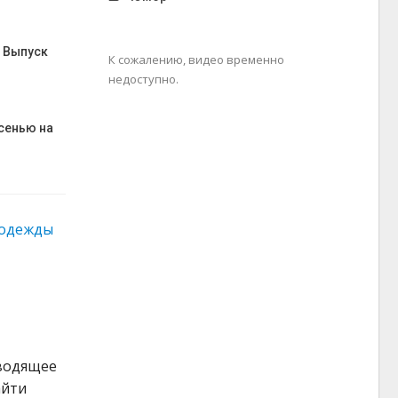
– Выпуск
К сожалению, видео временно
недоступно.
сенью на
одежды
тводящее
айти