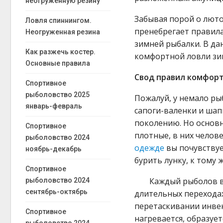
неогруженную резину
Забывая порой о люто
Ловля спиннингом.
пренебрегает правил
Неогруженная резина
зимней рыбалки. В да
Как разжечь костер.
комфортной ловли зи
Основные правила
Свод правил комфор
Спортивное
рыболовство 2025
Пожалуй, у немало ры
январь-февраль
сапоги-валенки и шап
поколению. Но основн
Спортивное
плотные, в них челов
рыболовство 2024
одежде
вы почувствуе
ноябрь-декабрь
бурить лунку, к тому
Спортивное
Каждый рыболов в
рыболовство 2024
сентябрь-октябрь
длительных переходах
перетаскивании инве
Спортивное
нагревается, образует