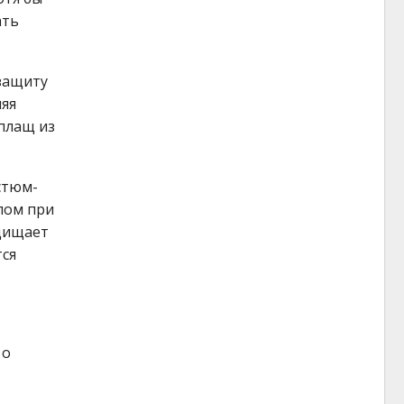
ать
 защиту
няя
плащ из
стюм-
лом при
ащищает
тся
 о