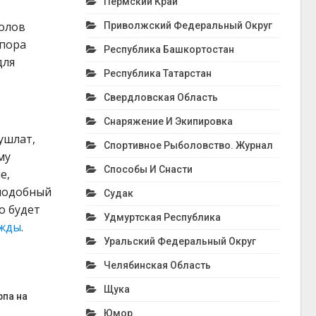
Пермский Край
болов
Приволжский Федеральный Округ
 пора
Республика Башкортостан
для
Республика Татарстан
Свердловская Область
Снаряжение И Экипировка
ушлат,
Спортивное Рыболовство. Журнал
му
Способы И Снасти
е,
 подобный
Судак
о будет
Удмуртская Республика
жды
.
Уральский Федеральный Округ
Челябинская Область
Щука
рпа на
Юмор