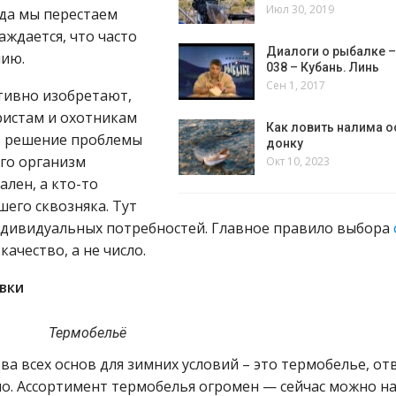
Июл 30, 2019
гда мы перестаем
аждается, что часто
Диалоги о рыбалке 
нию.
038 – Кубань. Линь
Сен 1, 2017
тивно изобретают,
ристам и охотникам
Как ловить налима о
ь решение проблемы
донку
ого организм
Окт 10, 2023
ален, а кто-то
шего сквозняка. Тут
ндивидуальных потребностей. Главное правило выбора
качество, а не число.
вки
Термобельё
ва всех основ для зимних условий – это термобелье, о
ло. Ассортимент термобелья огромен — сейчас можно н