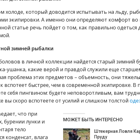
м холоде, который доводится испытывать на льду, ры
ами экипировки. А именно они определяют комфорт во
нной статье речь пойдет о том, как правильно одеться 
мой.
тной зимней рыбалки
боловов в личной коллекции найдется старый зимний б
ка-ушанка, какие верой и правдой служили еще старше
ая проблема этих предметов – объемность, они тяжелы
ек вспотеет быстрее, чем в современной экипировке. В
те себя пингвином: будете неповоротливым, вам трудн
 же вы скоро вспотеете от усилий и слишком толстой
оде
едает, что при
МОЖЕТ БЫТЬ ИНТЕРЕСНО
, бурении лунки и
нтаря тело
Штекерная Ловля Ка
ся конденсат, влага
Пруду