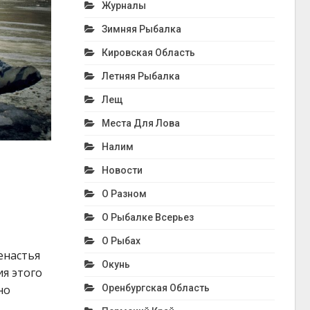
Журналы
Зимняя Рыбалка
Кировская Область
Летняя Рыбалка
Лещ
Места Для Лова
Налим
Новости
О Разном
О Рыбалке Всерьез
О Рыбах
енастья
Окунь
ия этого
Оренбургская Область
но