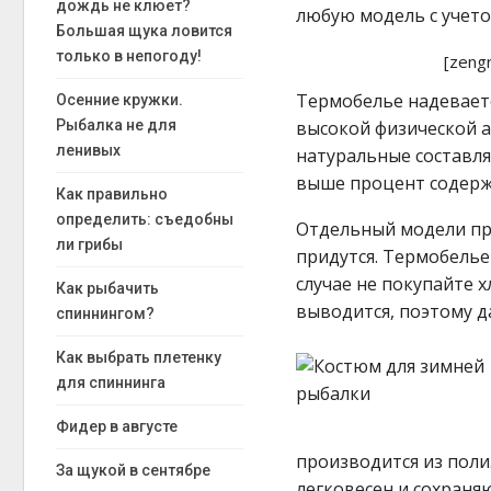
дождь не клюет?
любую модель с учето
Большая щука ловится
только в непогоду!
[zeng
Термобелье надеваетс
Осенние кружки.
Рыбалка не для
высокой физической а
ленивых
натуральные составля
выше процент содержа
Как правильно
определить: съедобны
Отдельный модели про
ли грибы
придутся. Термобелье 
случае не покупайте 
Как рыбачить
выводится, поэтому д
спиннингом?
Как выбрать плетенку
для спиннинга
Фидер в августе
производится из полиэ
За щукой в сентябре
легковесен и сохраняю