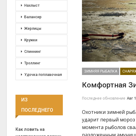
Нахлыст
Балансир
Жерлицы
Кружки
Спиннинг
Троллинг
ЗИМНЯЯ РЫБАЛКА
Удочка поплавочная
Комфортная З
Последнее обновление
Авг 1
ИЗ
ПОСЛЕДНЕГО
Охотники зимней рыба
ударит первый мороз 
момента рыболов свал
Как ловить на
разложенным амуници