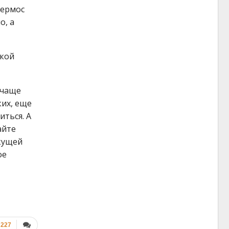
термос
о, а
ькой
 чаще
ких, еще
иться. А
айте
кущей
ое
 227