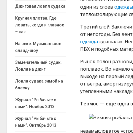
один из слоев
одежд
Джиговая ловля судака
теплоизолирующие св
Крупная плотва. Где
ловить, когда и главное
Третий слой. Заключ
– как
от непогоды. Без вен
одежда
«дышала». Неп
На реке. Музыкальное
ПВХ и подобных матер
слайд-шоу
Рынок полон разнови
Замечательный судак.
поплавок. Во немало 
Ловля на джиг
выходе на первый ле
Ловля судака зимой на
от ветра, амортизиру
блесну
утепленными накладк
Журнал “Рыбачьте с
Термос — еще одна в
нами”. Ноябрь 2013
Журнал “Рыбачьте с
нами”. Октябрь 2013
незамысловатое устр