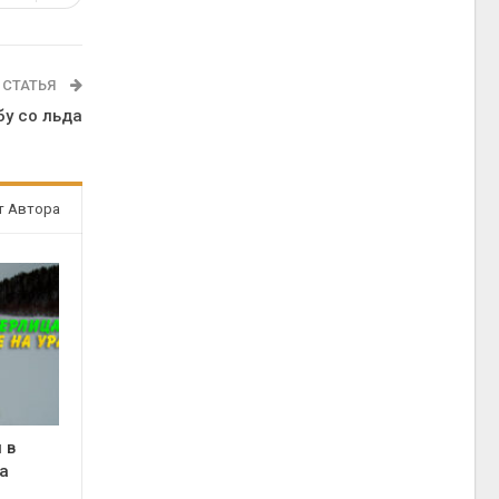
 СТАТЬЯ
у со льда
т Автора
 в
а