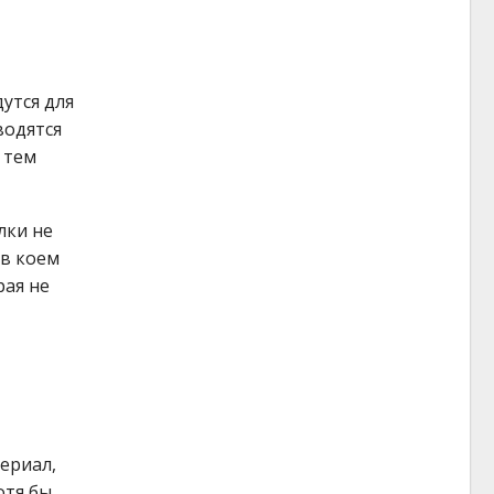
утся для
водятся
 тем
лки не
 в коем
рая не
териал,
отя бы