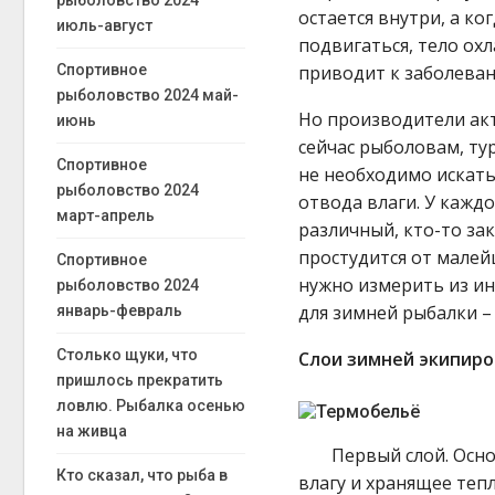
рыболовство 2024
остается внутри, а ко
июль-август
подвигаться, тело охл
Спортивное
приводит к заболева
рыболовство 2024 май-
Но производители ак
июнь
сейчас рыболовам, ту
Спортивное
не необходимо искат
рыболовство 2024
отвода влаги. У кажд
март-апрель
различный, кто-то зак
простудится от малей
Спортивное
нужно измерить из и
рыболовство 2024
для зимней рыбалки – 
январь-февраль
Столько щуки, что
Слои зимней экипиро
пришлось прекратить
ловлю. Рыбалка осенью
на живца
Первый слой. Осно
Кто сказал, что рыба в
влагу и хранящее теп