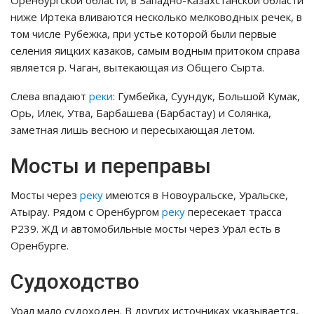
Оренбургской области; в Западно-Казахстанской области
ниже Иртека вливаются несколько мелководных речек, в
том числе Рубежка, при устье которой были первые
селения яицких казаков, самым водным притоком справа
является р. Чаган, вытекающая из Общего Сырта.
Слева впадают
реки
: Гумбейка, Суундук, Большой Кумак,
Орь, Илек, Утва, Барбашева (Барбастау) и Солянка,
заметная лишь весною и пересыхающая летом.
Мосты и переправы
Мосты через
реку
имеются в Новоуральске, Уральске,
Атырау. Рядом с Оренбургом
реку
пересекает трасса
Р239. ЖД и автомобильные мосты через Урал есть в
Оренбурге.
Судоходство
Урал мало судоходен. В других источниках указывается,