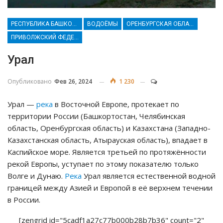
РЕСПУБЛИКА БАШКОРТОСТАН
ВОДОЁМЫ
ОРЕНБУРГСКАЯ ОБЛАСТЬ
ПРИВОЛЖСКИЙ ФЕДЕРАЛЬНЫЙ ОКРУГ
Урал
Опубликовано
Фев 26, 2024
1 230
Урал —
река
в Восточной Европе, протекает по
территории России (Башкортостан, Челябинская
область, Оренбургская область) и Казахстана (Западно-
Казахстанская область, Атырауская область), впадает в
Каспийское море. Является третьей по протяжённости
рекой Европы, уступает по этому показателю только
Волге и Дунаю.
Река
Урал является естественной водной
границей между Азией и Европой в её верхнем течении
в России.
[zengrid id="5cadf1a27c77b000b28b7b36" count="2"