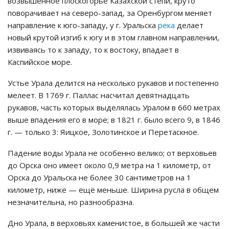
возвышенное плоскогорье Казахской степи, круто
поворачивает на северо-запад, за Оренбургом меняет
направление к юго-западу, у г. Уральска
река
делает
новый крутой изгиб к югу и в этом главном направлении,
извиваясь то к западу, то к востоку, впадает в
Каспийское море.
Устье Урала делится на несколько рукавов и постепенно
мелеет. В 1769 г. Паллас насчитал девятнадцать
рукавов, часть которых выделялась Уралом в 660 метрах
выше впадения его в море; в 1821 г. было всего 9, в 1846
г. — только 3: Яицкое, Золотинское и Перетаскное.
Падение воды Урала не особенно велико; от верховьев
до Орска оно имеет около 0,9 метра на 1 километр, от
Орска до Уральска не более 30 сантиметров на 1
километр, ниже — ещё меньше. Ширина русла в общем
незначительна, но разнообразна.
Дно Урала, в верховьях каменистое, в большей же части