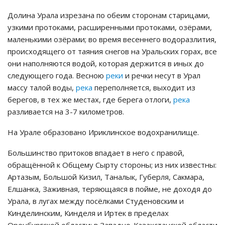
Долина Урала изрезана по обеим сторонам старицами,
узкими протоками, расширенными протоками, озёрами,
маленькими озёрами; во время весеннего водоразлития,
происходящего от таяния снегов на Уральских горах, все
они наполняются водой, которая держится в иных до
следующего года. Весною
реки
и речки несут в Урал
массу талой воды,
река
переполняется, выходит из
берегов, в тех же местах, где берега отлоги,
река
разливается на 3-7 километров.
На Урале образовано Ириклинское водохранилище.
Большинство притоков впадает в него с правой,
обращённой к Общему Сырту стороны; из них известны:
Артазым, Большой Кизил, Таналык, Губерля, Сакмара,
Елшанка, Заживная, теряющаяся в пойме, не доходя до
Урала, в лугах между посёлками Студеновским и
Кинделинским, Кинделя и Иртек в пределах