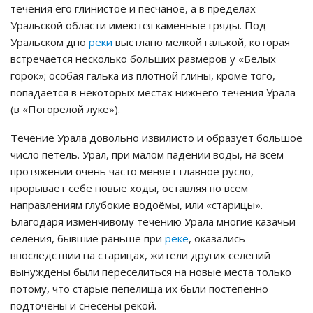
течения его глинистое и песчаное, а в пределах
Уральской области имеются каменные гряды. Под
Уральском дно
реки
выстлано мелкой галькой, которая
встречается несколько больших размеров у «Белых
горок»; особая галька из плотной глины, кроме того,
попадается в некоторых местах нижнего течения Урала
(в «Погорелой луке»).
Течение Урала довольно извилисто и образует большое
число петель. Урал, при малом падении воды, на всём
протяжении очень часто меняет главное русло,
прорывает себе новые ходы, оставляя по всем
направлениям глубокие водоёмы, или «старицы».
Благодаря изменчивому течению Урала многие казачьи
селения, бывшие раньше при
реке
, оказались
впоследствии на старицах, жители других селений
вынуждены были переселиться на новые места только
потому, что старые пепелища их были постепенно
подточены и снесены рекой.