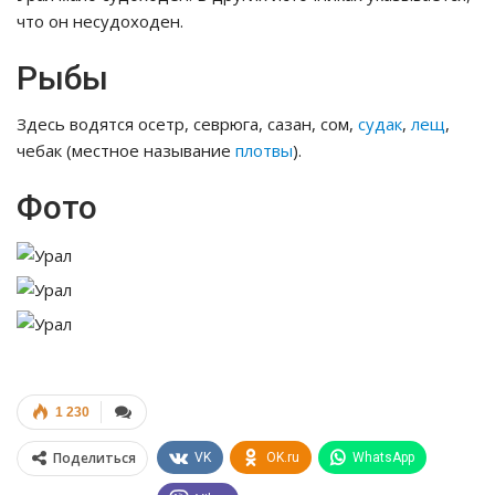
что он несудоходен.
Рыбы
Здесь водятся осетр, севрюга, сазан, сом,
судак
,
лещ
,
чебак (местное называние
плотвы
).
Фото
1 230
Поделиться
VK
OK.ru
WhatsApp