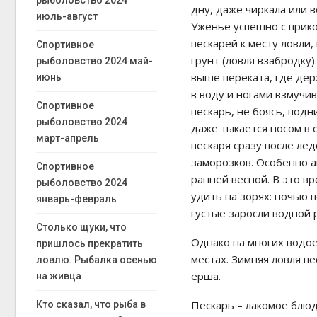
рыболовство 2024
дну, даже чиркала или в
июль-август
Уженье успешно с прик
пескарей к месту ловли
Спортивное
грунт (ловля взабродку).
рыболовство 2024 май-
выше переката, где дер
июнь
в воду и ногами взмучи
Спортивное
пескарь, не боясь, подн
рыболовство 2024
даже тыкается носом в 
март-апрель
пескаря сразу после ле
заморозков. Особенно а
Спортивное
ранней весной. В это в
рыболовство 2024
удить на зорях: ночью п
январь-февраль
густые заросли водной 
Столько щуки, что
Однако на многих водое
пришлось прекратить
местах. Зимняя ловля п
ловлю. Рыбалка осенью
ерша.
на живца
Пескарь – лакомое блюд
Кто сказал, что рыба в