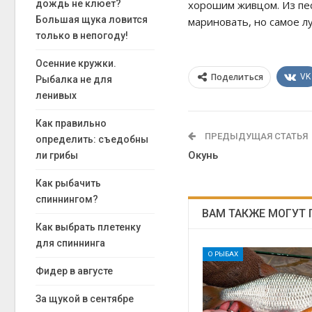
дождь не клюет?
хорошим живцом. Из пес
Большая щука ловится
мариновать, но самое л
только в непогоду!
Осенние кружки.
Поделиться
VK
Рыбалка не для
ленивых
Как правильно
ПРЕДЫДУЩАЯ СТАТЬЯ
определить: съедобны
Окунь
ли грибы
Как рыбачить
спиннингом?
ВАМ ТАКЖЕ МОГУТ
Как выбрать плетенку
для спиннинга
О РЫБАХ
Фидер в августе
За щукой в сентябре