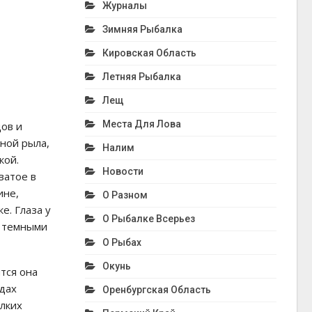
Журналы
Зимняя Рыбалка
Кировская Область
Летняя Рыбалка
Лещ
Места Для Лова
ов и
ной рыла,
Налим
кой.
Новости
ватое в
ине,
О Разном
е. Глаза у
О Рыбалке Всерьез
с темными
О Рыбах
Окунь
тся она
удах
Оренбургская Область
елких