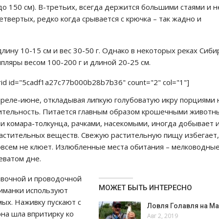
 до 150 см). В-третьих, всегда держится большими стаями и 
четвертых, редко когда срывается с крючка – так жадно и
.
лину 10-15 см и вес 30-50 г. Однако в некоторых реках Сиби
пляры весом 100-200 г и длиной 20-25 см.
rid id="5cadf1a27c77b000b28b7b36" count="2" col="1"]
преле-июне, откладывая липкую голубоватую икру порциями 
стительность. Питается главным образом крошечными животн
и комара-толкунца, рачками, насекомыми, иногда добывает и
астительных веществ. Свежую растительную пищу избегает,
совсем не клюет. Излюбленные места обитания – мелководны
еватом дне.
авочной и проводочной
МОЖЕТ БЫТЬ ИНТЕРЕСНО
риманки используют
мых. Наживку пускают с
Ловля Голавля на М
она шла впритирку ко
Авг 2, 2019