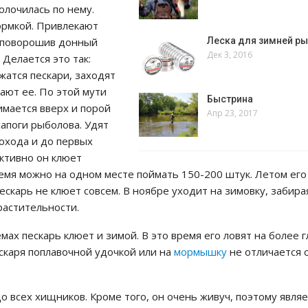
олочилась по нему.
ормкой. Привлекают
Леска для зимней р
, поворошив донный
Дек 3, 2016
 Делается это так:
жатся пескари, заходят
вают ее. По этой мути
Быстрина
имается вверх и порой
Апр 23, 2017
сапоги рыболова. Удят
дохода и до первых
ктивно он клюет
ремя можно на одном месте поймать 150-200 штук. Летом ег
ескарь не клюет совсем. В ноябре уходит на зимовку, забира
растительности.
мах пескарь клюет и зимой. В это время его ловят на более 
ескаря поплавочной удочкой или на
мормышку
не отличается 
о всех хищников. Кроме того, он очень живуч, поэтому явля