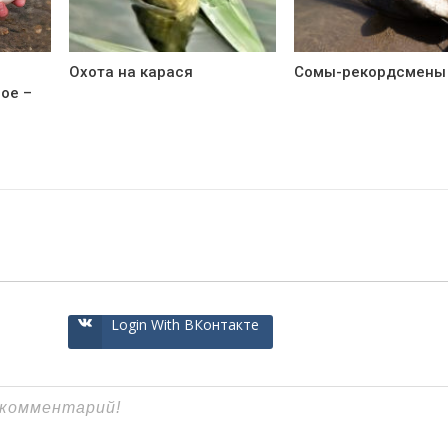
Охота на карася
Сомы-рекордсмены
ное –
Login With ВКонтакте