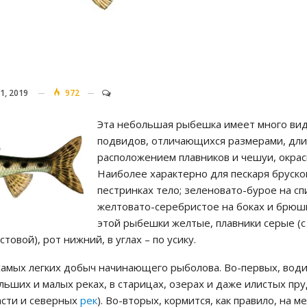
1, 2019
972
Эта небольшая рыбешка имеет много вид
подвидов, отличающихся размерами, дли
расположением плавников и чешуи, окрас
Наиболее характерно для пескаря бруско
пестринках тело; зеленовато-бурое на сп
желтовато-серебристое на боках и брюшк
этой рыбешки желтые, плавники серые (
товой), рот нижний, в углах – по усику.
самых легких добыч начинающего рыболова. Во-первых, води
ольших и малых реках, в старицах, озерах и даже илистых пр
асти и северных
рек
). Во-вторых, кормится, как правило, на м