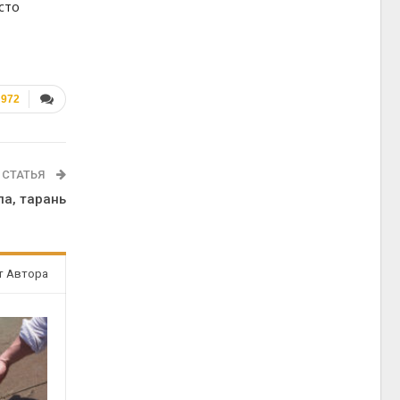
сто
972
 СТАТЬЯ
ла, тарань
т Автора