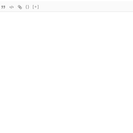
{}
[+]