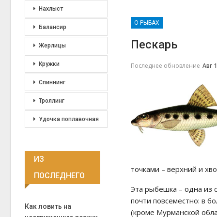
Нахлыст
О РЫБАХ
Балансир
Пескарь
Жерлицы
Кружки
Последнее обновление
Авг 1
Спиннинг
Троллинг
Удочка поплавочная
ИЗ
точками – верхний и хвос
ПОСЛЕДНЕГО
Эта рыбешка – одна из 
почти повсеместно: в б
Как ловить на
(кроме Мурманской обл