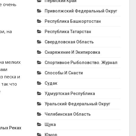
Пермский Край
не очень
Приволжский Федеральный Округ
Республика Башкортостан
ри, на
Республика Татарстан
Свердловская Область
Снаряжение И Экипировка
на мелких
Спортивное Рыболовство. Журнал
ыми
Способы И Снасти
з песка и
 так что
Судак
е
Удмуртская Республика
Уральский Федеральный Округ
Челябинская Область
Щука
алых Реках
Юмор