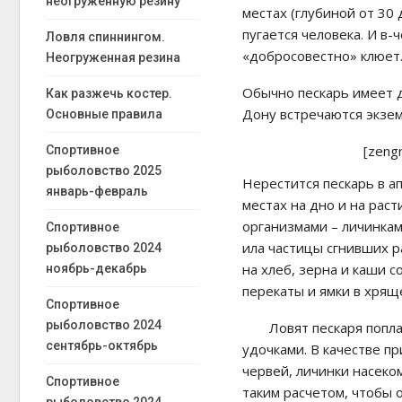
неогруженную резину
местах (глубиной от 30
пугается человека. И в-
Ловля спиннингом.
«добросовестно» клюет
Неогруженная резина
Обычно пескарь имеет д
Как разжечь костер.
Дону встречаются экзем
Основные правила
[zeng
Спортивное
рыболовство 2025
Нерестится пескарь в а
январь-февраль
местах на дно и на ра
организмами – личинкам
Спортивное
ила частицы сгнивших р
рыболовство 2024
на хлеб, зерна и каши 
ноябрь-декабрь
перекаты и ямки в хрящ
Спортивное
рыболовство 2024
Ловят пескаря попл
сентябрь-октябрь
удочками. В качестве п
червей, личинки насеко
Спортивное
таким расчетом, чтобы 