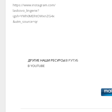
https://www.instagram.com/
laskovo_lingerie?
igsh=YWh0MDhtOWxnZG4x
&utm_source=qr
ДРУГИЕ НАШИ РЕСУРСЫ:
В РУТУБ
В YOUTUBE