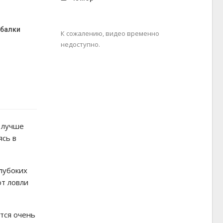
ыбалки
К сожалению, видео временно
недоступно.
о лучше
ясь в
глубоких
от ловли
ется очень