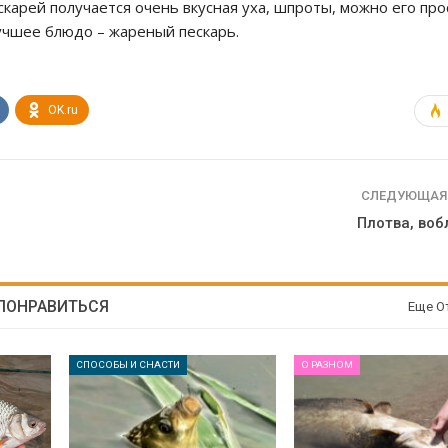
карей получается очень вкусная уха, шпроты, можно его про
учшее блюдо – жареный пескарь.
OK.ru
СЛЕДУЮЩАЯ
Плотва, воб
 ПОНРАВИТЬСЯ
Еще О
СПОСОБЫ И СНАСТИ
О РАЗНОМ