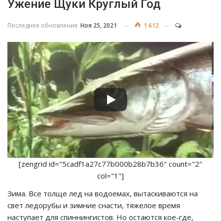
Ужение Щуки Круглый Год
Последнее обновление
Ноя 25, 2021
1 612
[zengrid id="5cadf1a27c77b000b28b7b36" count="2"
col="1"]
Зима. Все толще лед на водоемах, вытаскиваются на
свет ледорубы и зимние снасти, тяжелое время
наступает для спиннингистов. Но остаются кое-где,