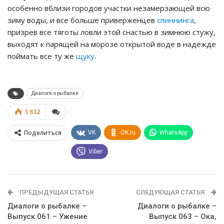
особенно вблизи городов участки незамерзающей всю
зиму воды, и все больше приверженцев
спиннинга
,
призрев все тяготы ловли этой снастью в зимнюю стужу,
выходят к парящей на морозе открытой воде в надежде
поймать все ту же
щуку
.
Диалоги о рыбалке
1 612
Поделиться
VK
OK.ru
WhatsApp
Viber
ПРЕДЫДУЩАЯ СТАТЬЯ
СЛЕДУЮЩАЯ СТАТЬЯ
Диалоги о рыбалке –
Диалоги о рыбалке –
Выпуск 061 – Ужение
Выпуск 063 – Ока,