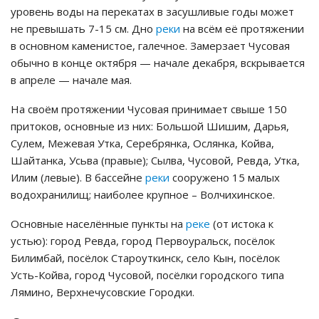
уровень воды на перекатах в засушливые годы может
не превышать 7-15 см. Дно
реки
на всём её протяжении
в основном каменистое, галечное. Замерзает Чусовая
обычно в конце октября — начале декабря, вскрывается
в апреле — начале мая.
На своём протяжении Чусовая принимает свыше 150
притоков, основные из них: Большой Шишим, Дарья,
Сулем, Межевая Утка, Серебрянка, Ослянка, Койва,
Шайтанка, Усьва (правые); Сылва, Чусовой, Ревда, Утка,
Илим (левые). В бассейне
реки
сооружено 15 малых
водохранилищ; наиболее крупное – Волчихинское.
Основные населённые пункты на
реке
(от истока к
устью): город Ревда, город Первоуральск, посёлок
Билимбай, посёлок Староуткинск, село Кын, посёлок
Усть-Койва, город Чусовой, посёлки городского типа
Лямино, Верхнечусовские Городки.