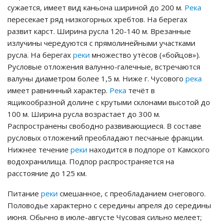
сужается, имеет вид каньона шириной до 200 м.
Река
пересекает ряд низкогорных хребтов. На берегах
развит карст. Ширина русла 120-140 м. Врезанные
излучины чередуются с прямолинейными участками
русла. На берегах
реки
множество утёсов («бойцов»).
Русловые отложения валунно-галечные, встречаются
валуны диаметром более 1,5 м. Ниже г. Чусового
река
имеет равнинный характер.
Река
течёт в
ящикообразной долине с крутыми склонами высотой до
100 м. Ширина русла возрастает до 300 м.
Распространены свободно развивающиеся. В составе
русловых отложений преобладают песчаные фракции.
Нижнее течение
реки
находится в подпоре от Камского
водохранилища. Подпор распространяется на
расстояние до 125 км.
Питание
реки
смешанное, с преобладанием снегового.
Половодье характерно с середины апреля до середины
июня. Обычно в июле-августе Чусовая сильно мелеет;