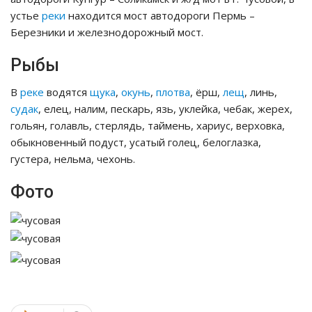
устье
реки
находится мост автодороги Пермь –
Березники и железнодорожный мост.
Рыбы
В
реке
водятся
щука
,
окунь
,
плотва
, ёрш,
лещ
, линь,
судак
, елец, налим, пескарь, язь, уклейка, чебак, жерех,
гольян, голавль, стерлядь, таймень, хариус, верховка,
обыкновенный подуст, усатый голец, белоглазка,
густера, нельма, чехонь.
Фото