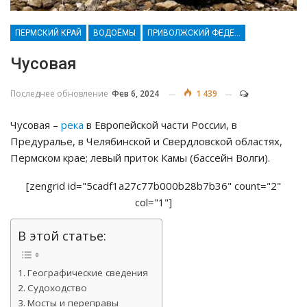
ПЕРМСКИЙ КРАЙ
ВОДОЁМЫ
ПРИВОЛЖСКИЙ ФЕДЕРАЛЬНЫЙ ОКРУГ
Чусовая
Последнее обновление
Фев 6, 2024
1 439
Чусовая –
река
в Европейской части России, в
Предуралье, в Челябинской и Свердловской областях,
Пермском крае; левый приток Камы (бассейн Волги).
[zengrid id="5cadf1a27c77b000b28b7b36" count="2"
col="1"]
В этой статье:
Географические сведения
Судоходство
Мосты и переправы