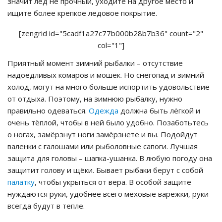
значит лёд не прочный, уходите на другое место и
ищите более крепкое ледовое покрытие.
[zengrid id="5cadf1a27c77b000b28b7b36" count="2"
col="1"]
Приятный момент зимний рыбалки – отсутствие
надоедливых комаров и мошек. Но снегопад и зимний
холод, могут на много больше испортить удовольствие
от отдыха. Поэтому, на зимнюю рыбалку, нужно
правильно одеваться.
Одежда
должна быть лёгкой и
очень тёплой, чтобы в ней было удобно. Позаботьтесь
о ногах, замёрзнут ноги замёрзнете и вы. Подойдут
валенки с галошами или рыболовные сапоги. Лучшая
защита для головы – шапка-ушанка. В любую погоду она
защитит голову и щёки. Бывает рыбаки берут с собой
палатку
, чтобы укрыться от вера. В особой защите
нуждаются руки, удобнее всего меховые варежки, руки
всегда будут в тепле.