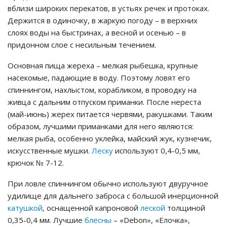
вблизи широких перекатов, в устьях речек и протоках.
Держится в одиночку, в жаркую погоду – в верхних
слоях воды на быстринах, а весной и осенью – в
придонном слое с несильным течением.
Основная пища жереха – мелкая рыбешка, крупные
насекомые, падающие в воду. Поэтому ловят его
спиннингом, нахлыстом, корабликом, в проводку на
живца с дальним отпуском приманки. После нереста
(май-июнь) жерех питается червями, ракушками. Таким
образом, лучшими приманками для него являются:
мелкая рыба, особенно уклейка, майский жук, кузнечик,
искусственные мушки.
Леску
используют 0,4-0,5 мм,
крючок № 7-12.
При ловле спиннингом обычно используют двуручное
удилище для дальнего заброса с большой инерционной
катушкой
, оснащенной капроновой
леской
толщиной
0,35-0,4 мм. Лучшие
блесны
– «Debon», «Елочка»,