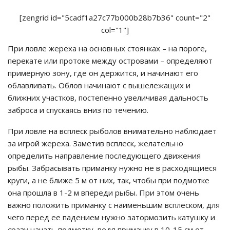
[zengrid id="5cadf1a27c77b000b28b7b36" count="2"
col="1"]
При ловле жереха на основных стоянках – на пороге,
перекате или протоке между островами – определяют
примерную зону, где он держится, и начинают его
облавливать. Облов начинают с вышележащих и
ближних участков, постепенно увеличивая дальность
заброса и спускаясь вниз по течению.
При ловле на всплеск рыболов внимательно наблюдает
за игрой жереха. Заметив всплеск, желательно
определить направление последующего движения
рыбы. Забрасывать приманку нужно не в расходящиеся
круги, а не ближе 5 м от них, так, чтобы при подмотке
она прошла в 1-2 м впереди рыбы. При этом очень
важно положить приманку с наименьшим всплеском, для
чего перед ее падением нужно затормозить катушку и
сразу начать подмотку, ведя приманку в 10-15 см от