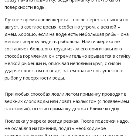
поверхности воды.
Лучшее время ловли жереха – после нереста, с июня по
август, в светлое время, особенно утром, а весной –
днем. Хорошо, если на воде есть небольшая рябь – она
мешает жереху видеть рыболова. Найти жереха не
составляет большого труда из-за его оригинального
способа кормления: он стремительно врывается в стайку
мелкой рыбешки и, описывая неполный круг, с силой
ударяет хвостом по воде, затем хватает оглушенных
рыбок у поверхности воды.
При любых способах ловли летом приманку проводят в
верхних слоях воды или ловят нахлыстом (с появлением
насекомых), осенью приманку держат ближе ко дну.
Поклевка у жереха всегда резкая. После подсечки надо,
не ослабляя натяжения, подать необходимое
количество
лески
. Затем, когда жерех глотнет воздуха,