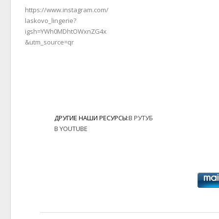
https://www.instagram.com/
laskovo_lingerie?
igsh=YWh0MDhtOWxnZG4x
&utm_source=qr
ДРУГИЕ НАШИ РЕСУРСЫ:
В РУТУБ
В YOUTUBE