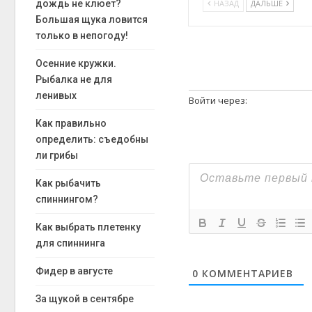
дождь не клюет?
НАЗАД
ДАЛЬШЕ
Большая щука ловится
только в непогоду!
Осенние кружки.
Рыбалка не для
ленивых
Войти через:
Как правильно
определить: съедобны
ли грибы
Как рыбачить
спиннингом?
Как выбрать плетенку
для спиннинга
Фидер в августе
0
КОММЕНТАРИЕВ
За щукой в сентябре