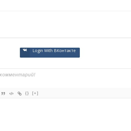
Login With ВКонтакте
{}
[+]