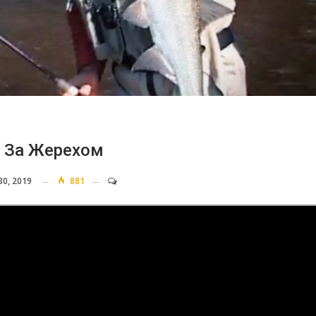
 За Жерехом
30, 2019
881