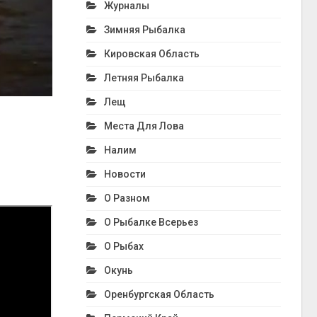
Журналы
Зимняя Рыбалка
Кировская Область
Летняя Рыбалка
Лещ
Места Для Лова
Налим
Новости
О Разном
О Рыбалке Всерьез
О Рыбах
Окунь
Оренбургская Область