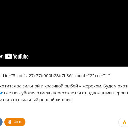
rid id="5cadf1a27c77b000b28b7b36" count="2" col="1"]
отится за сильной и красивой рыбой – жерехом. Будем охот
и
: где неглубокая отмель пересекается с подводными неров
ится этот сильный речной хищник.
OK.ru