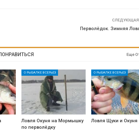
СЛЕДУЮЩАЯ
Перволёдок. Зимняя Лов
 ПОНРАВИТЬСЯ
Еще О
О РЫБАЛКЕ ВСЕРЬЕЗ
О РЫБАЛКЕ ВСЕРЬЕЗ
а
Ловля Окуня на Мормышку
Ловля Щуки и Окуня
по перволёдку