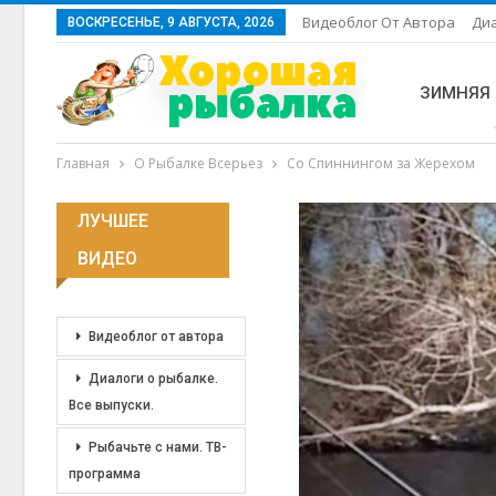
Видеоблог От Автора
Диа
ВОСКРЕСЕНЬЕ, 9 АВГУСТА, 2026
ЗИМНЯЯ
Главная
О Рыбалке Всерьез
Со Спиннингом за Жерехом
ЛУЧШЕЕ
ВИДЕО
Видеоблог от автора
Диалоги о рыбалке.
Все выпуски.
Рыбачьте с нами. ТВ-
программа