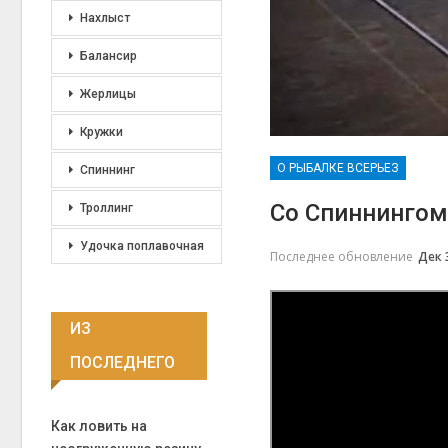
Нахлыст
Балансир
Жерлицы
Кружки
О РЫБАЛКЕ ВСЕРЬЕЗ
Спиннинг
Со Спиннингом
Троллинг
Удочка поплавочная
Последнее обновление
Дек 
ИЗ
ПОСЛЕДНЕГО
Как ловить на