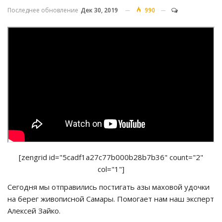
Последнее обновление
Дек 30, 2019
990
[zengrid id="5cadf1a27c77b000b28b7b36" count="2"
col="1"]
Сегодня мы отправились постигать азы маховой удочки
на берег живописной Самары. Помогает нам наш эксперт
Алексей Зайко.