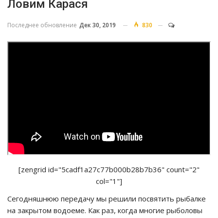
Ловим Карася
Последнее обновление
Дек 30, 2019
830
[zengrid id="5cadf1a27c77b000b28b7b36" count="2"
col="1"]
Сегодняшнюю передачу мы решили посвятить рыбалке
на закрытом водоеме. Как раз, когда многие рыболовы