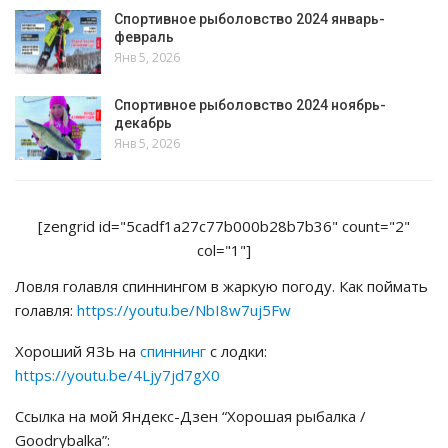
Спортивное рыболовство 2024 январь-
февраль
Янв 5, 2026
Спортивное рыболовство 2024 ноябрь-
декабрь
Янв 5, 2026
[zengrid id="5cadf1a27c77b000b28b7b36" count="2"
col="1"]
Ловля голавля спиннингом в жаркую погоду. Как поймать
голавля:
https://youtu.be/NbI8w7uj5Fw
Хороший ЯЗЬ на
спиннинг
с лодки:
https://youtu.be/4Ljy7jd7gX0
Ссылка на мой Яндекс-Дзен “Хорошая рыбалка /
Goodrybalka”: