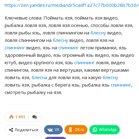
https://zen.yandex.ru/media/id/5cadf1a27c77b000b28b7b3
Ключевые слова: Поймать язя, поймать язя видео,
рыбалка ловля язя, ловля язя осенью, способы ловли язя,
ловля рыбы язь, ловля спиннингом на
блесну
видео,
ловля спиннингом на
блесну
видео, ловля язя на
спиннинг
видео, язь на
спиннинг
летом приманки, язь
здоровенный видео, язь огромный язь видео, язь видео
ютуб, видео крупного язя, язь
спиннинг
ловля, видео
спинингом, ловля язя на вертушки, какими вертушками
ловить язя,
блесна
для ловли язя, на какую
блесну
ловить язя, рыбалка с берега язь, рыбалка язь
спиннинг
,
смотреть рыбалку на язя.
1 693
Поделиться
VK
OK.ru
WhatsApp