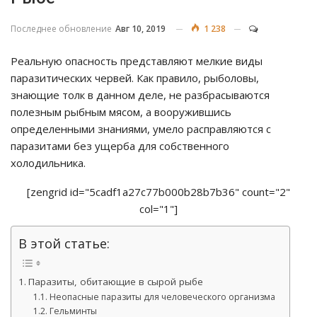
Последнее обновление
Авг 10, 2019
1 238
Реальную опасность представляют мелкие виды
паразитических червей. Как правило, рыболовы,
знающие толк в данном деле, не разбрасываются
полезным рыбным мясом, а вооружившись
определенными знаниями, умело расправляются с
паразитами без ущерба для собственного
холодильника.
[zengrid id="5cadf1a27c77b000b28b7b36" count="2"
col="1"]
В этой статье:
Паразиты, обитающие в сырой рыбе
Неопасные паразиты для человеческого организма
Гельминты