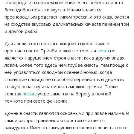
сковороде и в горячем копчении. А его печёнка просто
бесподобно нежна и вкусна. Налим является
пресноводным родственником трески, а это сказывается
на сходстве вкусовых деликатесных качеств печёнки той
и другой рыбы.
Для ловли этого ночного хищника нужны самые
простые снасти. Причём излишне толстая
леска
не
является нарушением строя снасти, как в других видах
ловли. Более того здесь чем грубее снасть, тем проще с
ней управляться холодной осенней ночью, когда
стынущие пальцы не способны перебирать и держать
тонкую оснастку и наживлять мелкие крючки. Также
толстая
леска
лучше заметна на берегу в ночной
темноте при свете фонарика.
Донные снасти являются основными при ловле налима. И
самой распространённой и простой считается
закидушка. Именно закидушки позволяют ловить этого