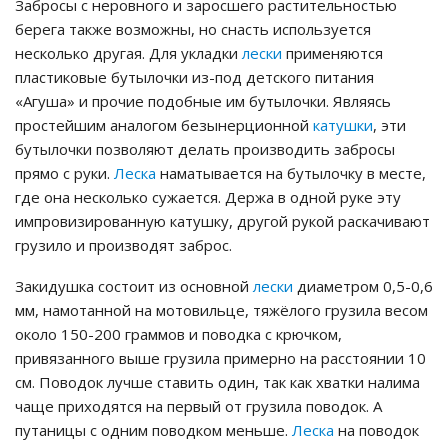
Забросы с неровного и заросшего растительностью
берега также возможны, но снасть используется
несколько другая. Для укладки
лески
применяются
пластиковые бутылочки из-под детского питания
«Агуша» и прочие подобные им бутылочки. Являясь
простейшим аналогом безынерционной
катушки
, эти
бутылочки позволяют делать производить забросы
прямо с руки.
Леска
наматывается на бутылочку в месте,
где она несколько сужается. Держа в одной руке эту
импровизированную катушку, другой рукой раскачивают
грузило и производят заброс.
Закидушка состоит из основной
лески
диаметром 0,5-0,6
мм, намотанной на мотовильце, тяжёлого грузила весом
около 150-200 граммов и поводка с крючком,
привязанного выше грузила примерно на расстоянии 10
см. Поводок лучше ставить один, так как хватки налима
чаще приходятся на первый от грузила поводок. А
путаницы с одним поводком меньше.
Леска
на поводок