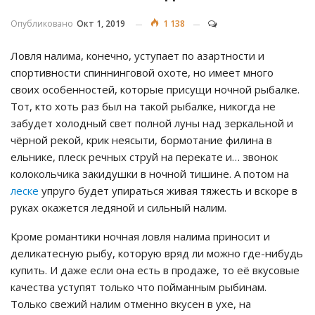
Опубликовано
Окт 1, 2019
1 138
Ловля налима, конечно, уступает по азартности и
спортивности спиннинговой охоте, но имеет много
своих особенностей, которые присущи ночной рыбалке.
Тот, кто хоть раз был на такой рыбалке, никогда не
забудет холодный свет полной луны над зеркальной и
чёрной рекой, крик неясыти, бормотание филина в
ельнике, плеск речных струй на перекате и… звонок
колокольчика закидушки в ночной тишине. А потом на
леске
упруго будет упираться живая тяжесть и вскоре в
руках окажется ледяной и сильный налим.
Кроме романтики ночная ловля налима приносит и
деликатесную рыбу, которую вряд ли можно где-нибудь
купить. И даже если она есть в продаже, то её вкусовые
качества уступят только что пойманным рыбинам.
Только свежий налим отменно вкусен в ухе, на