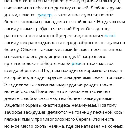
ночного хищника на червей, резаную рыбку и живцов,
выставляя на плёсах по десятку снастей. Любые другие
донки, включая
фидер
, также используются, но они
более сложны и громоздки в ночной ловле. Но для ловли
закидушками требуется чистый берег без кустов,
растительности и корней деревьев, поскольку
леска
закидушек раскладывается перед забросом кольцами на
берегу. Обычно такими местами бывают песчаные косы
и пляжи, полого уходящие в воду. И чаще всего
противоположный берег малой
реки
в таких местах
всегда обрывист. Под ним находится коряжистая яма, в
которой вода ходит кругом и на дне ямы лежат топляки.
Это дневная стоянка налима, куда он уходит после
ночной охоты. Понятно, что в таких местах нечего
делать с любой снастью, тем более с закидушками.
Зацепы и обрывы снасти здесь неминуемы. Поэтому
забросы закидушек делаются на границу песчаной косы-
пляжа и ямы у противоположного берега. Это и есть
ночное место охоты налима, где он нападает на сонных