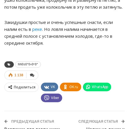
ушко колокольчика, продёрнуть и развернуть петлю, а
потом продеть уже колокольчик в эту петлю и затянуть.
Закидушки простые и очень успешные снасти, если
налим есть в
реке
. Но ловля налима начинается в
средней полосе с установлением холодов, где-то в
середине октября.
NNÐ±Ð°Ð»ÐºÐ°
1 138
Поделиться
VK
OK.ru
WhatsApp
Viber
ПРЕДЫДУЩАЯ СТАТЬЯ
СЛЕДУЮЩАЯ СТАТЬЯ