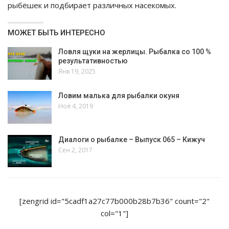
рыбёшек и подбирает различных насекомых.
МОЖЕТ БЫТЬ ИНТЕРЕСНО
Ловля щуки на жерлицы. Рыбалка со 100 %
результативностью
Янв 19, 2025
Ловим малька для рыбалки окуня
Ноя 4, 2019
Диалоги о рыбалке – Выпуск 065 – Кижуч
Сен 2, 2017
[zengrid id="5cadf1a27c77b000b28b7b36" count="2"
col="1"]