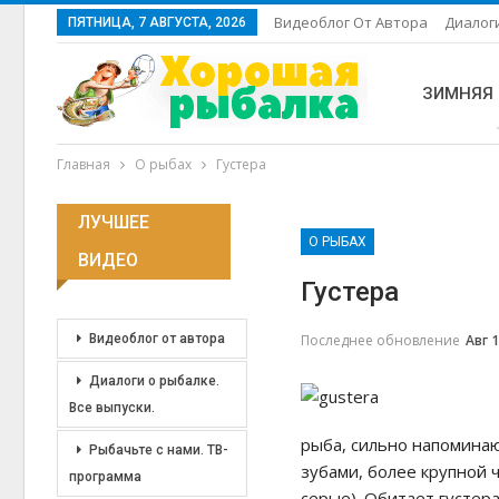
Видеоблог От Автора
Диалоги
ПЯТНИЦА, 7 АВГУСТА, 2026
ЗИМНЯЯ
Главная
О рыбах
Густера
ЛУЧШЕЕ
О РЫБАХ
ВИДЕО
Густера
Последнее обновление
Авг 1
Видеоблог от автора
Диалоги о рыбалке.
Все выпуски.
рыба, сильно напомин
Рыбачьте с нами. ТВ-
зубами, более крупной 
программа
серые). Обитает густера