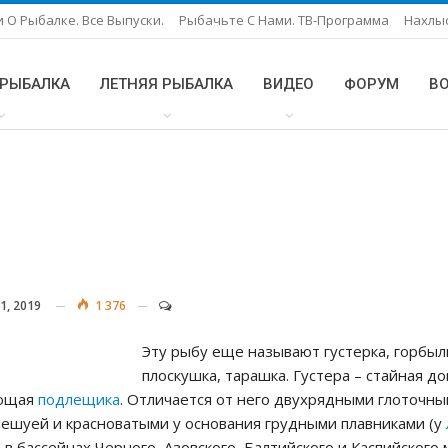
 О Рыбалке. Все Выпуски.
Рыбачьте С Нами. ТВ-Программа
Нахлы
 РЫБАЛКА
ЛЕТНЯЯ РЫБАЛКА
ВИДЕО
ФОРУМ
В
1, 2019
1 376
Эту рыбу еще называют густерка, горбыл
плоскушка, тарашка. Густера – стайная д
ающая
подлещика
. Отличается от него двухрядными глоточн
чешуей и красноватыми у основания грудными плавниками (у
 в бассейнах Черного, Азовского, Балтийского и Каспийского