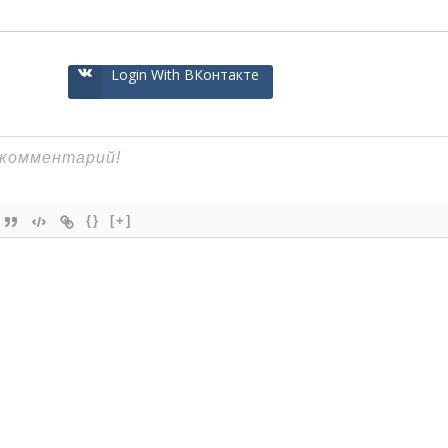
Login With ВКонтакте
{}
[+]