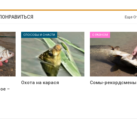
 ПОНРАВИТЬСЯ
Еще О
СПОСОБЫ И СНАСТИ
О РАЗНОМ
Охота на карася
Сомы-рекордсмены
ное –