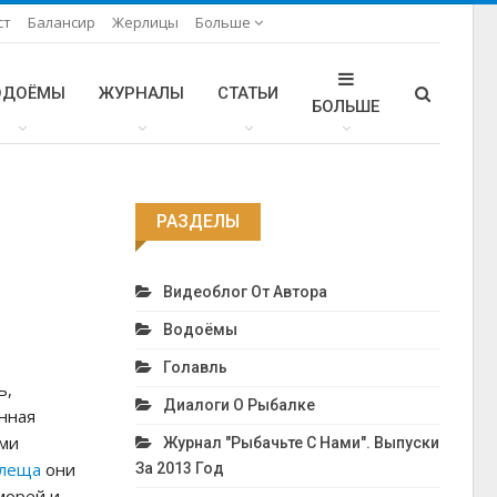
ст
Балансир
Жерлицы
Больше
ОДОЁМЫ
ЖУРНАЛЫ
СТАТЬИ
БОЛЬШЕ
РАЗДЕЛЫ
Видеоблог От Автора
Водоёмы
Голавль
ь,
Диалоги О Рыбалке
онная
ыми
Журнал "Рыбачьте С Нами". Выпуски
леща
они
За 2013 Год
 морей и