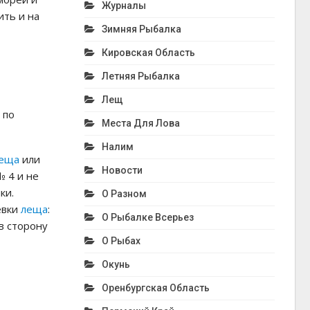
Журналы
ить и на
Зимняя Рыбалка
Кировская Область
Летняя Рыбалка
Лещ
 по
Места Для Лова
Налим
еща
или
Новости
№ 4 и не
ки.
О Разном
евки
леща
:
О Рыбалке Всерьез
в сторону
О Рыбах
Окунь
Оренбургская Область