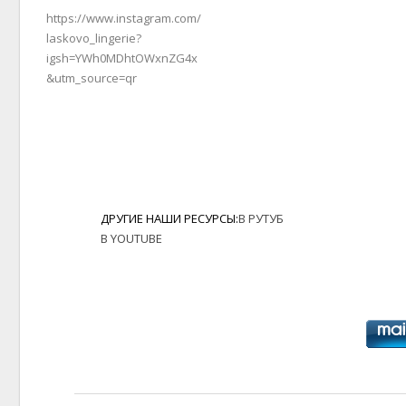
https://www.instagram.com/
laskovo_lingerie?
igsh=YWh0MDhtOWxnZG4x
&utm_source=qr
ДРУГИЕ НАШИ РЕСУРСЫ:
В РУТУБ
В YOUTUBE