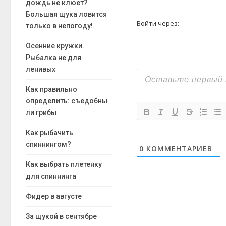
дождь не клюет?
Большая щука ловится
Войти через:
только в непогоду!
Осенние кружки.
Рыбалка не для
ленивых
Как правильно
определить: съедобны
ли грибы
Как рыбачить
спиннингом?
0
КОММЕНТАРИЕВ
Как выбрать плетенку
для спиннинга
Фидер в августе
За щукой в сентябре