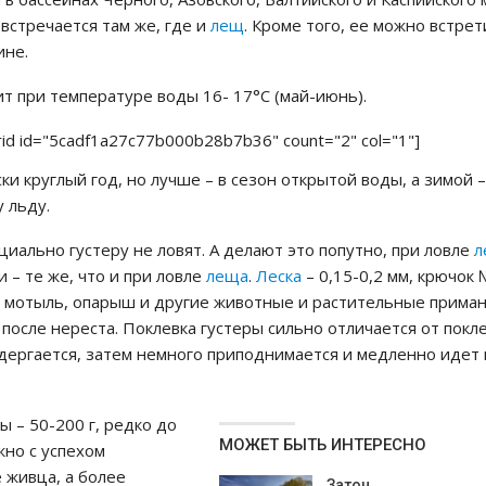
 встречается там же, где и
лещ
. Кроме того, ее можно встрет
ине.
т при температуре воды 16- 17°С (май-июнь).
rid id="5cadf1a27c77b000b28b7b36" count="2" col="1"]
ки круглый год, но лучше – в сезон открытой воды, а зимой –
 льду.
циально густеру не ловят. А делают это попутно, при ловле
л
и – те же, что и при ловле
леща
.
Леска
– 0,15-0,2 мм, крючок 
, мотыль, опарыш и другие животные и растительные приман
 после нереста. Поклевка густеры сильно отличается от покл
 дергается, затем немного приподнимается и медленно идет 
ы – 50-200 г, редко до
МОЖЕТ БЫТЬ ИНТЕРЕСНО
жно с успехом
е живца, а более
Затон