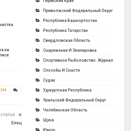
Пермский Край
Приволжский Федеральный Округ
Республика Башкортостан
настка
Республика Татарстан
Свердловская Область
ка на
Снаряжение И Экипировка
лисе
Спортивное Рыболовство. Журнал
Способы И Снасти
Судак
Удмуртская Республика
 376
Уральский Федеральный Округ
Челябинская Область
 СТАТЬЯ
Щука
Елец
Юмор