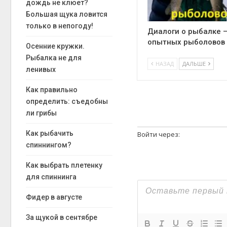
дождь не клюет?
Большая щука ловится
только в непогоду!
Диалоги о рыбалке –
опытных рыболовов
Осенние кружки.
Рыбалка не для
НАЗАД
ДАЛЬШЕ
ленивых
Как правильно
определить: съедобны
ли грибы
Как рыбачить
Войти через:
спиннингом?
Как выбрать плетенку
для спиннинга
Фидер в августе
За щукой в сентябре