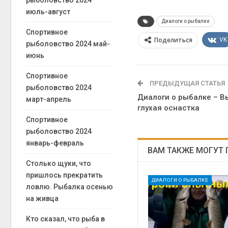
рыболовство 2024
июль-август
Диалоги о рыбалке
Спортивное
Поделиться
VK
рыболовство 2024 май-
июнь
Спортивное
ПРЕДЫДУЩАЯ СТАТЬЯ
рыболовство 2024
Диалоги о рыбалке – В
март-апрель
глухая оснастка
Спортивное
рыболовство 2024
январь-февраль
ВАМ ТАКЖЕ МОГУТ
Столько щуки, что
пришлось прекратить
ДИАЛОГИ О РЫБАЛКЕ
ловлю. Рыбалка осенью
на живца
Кто сказал, что рыба в