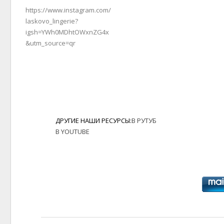
https://www.instagram.com/
laskovo_lingerie?
igsh=YWh0MDhtOWxnZG4x
&utm_source=qr
ДРУГИЕ НАШИ РЕСУРСЫ:
В РУТУБ
В YOUTUBE