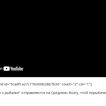
rid id="5cadf1a27c77b000b28b7b36" count="2" col="1"]
и о рыбалке” отправляются на Среднюю Волгу, чтоб порыбач