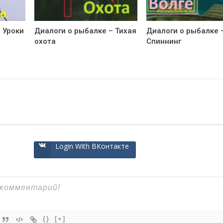
 Уроки
Диалоги о рыбалке – Тихая
Диалоги о рыбалке 
охота
Спиннинг
Login With ВКонтакте
{}
[+]