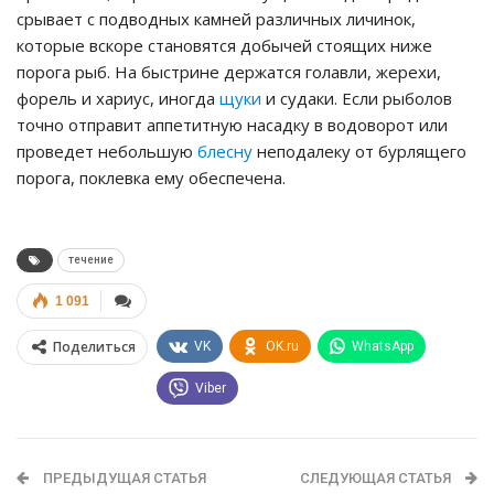
срывает с подводных камней различных личинок,
которые вскоре становятся добычей стоящих ниже
порога рыб. На быстрине держатся голавли, жерехи,
форель и хариус, иногда
щуки
и судаки. Если рыболов
точно отправит аппетитную насадку в водоворот или
проведет небольшую
блесну
неподалеку от бурлящего
порога, поклевка ему обеспечена.
течение
1 091
Поделиться
VK
OK.ru
WhatsApp
Viber
ПРЕДЫДУЩАЯ СТАТЬЯ
СЛЕДУЮЩАЯ СТАТЬЯ