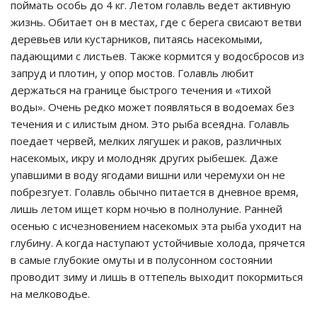
поймать особь до 4 кг. Летом голавль ведет активную
жизнь. Обитает он в местах, где с берега свисают ветви
деревьев или кустарников, питаясь насекомыми,
падающими с листьев. Также кормится у водосбросов из
запруд и плотин, у опор мостов. Голавль любит
держаться на границе быстрого течения и «тихой
воды». Очень редко может появляться в водоемах без
течения и с илистым дном. Это рыба всеядна. Голавль
поедает червей, мелких лягушек и раков, различных
насекомых, икру и молодняк других рыбешек. Даже
упавшими в воду ягодами вишни или черемухи он не
побрезгует. Голавль обычно питается в дневное время,
лишь летом ищет корм ночью в полнолуние. Ранней
осенью с исчезновением насекомых эта рыба уходит на
глубину. А когда наступают устойчивые холода, прячется
в самые глубокие омуты и в полусонном состоянии
проводит зиму и лишь в оттепель выходит покормиться
на мелководье.