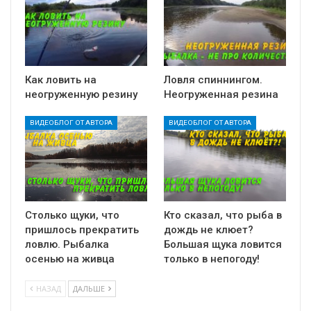
Как ловить на
Ловля спиннингом.
неогруженную резину
Неогруженная резина
ВИДЕОБЛОГ ОТ АВТОРА
ВИДЕОБЛОГ ОТ АВТОРА
Столько щуки, что
Кто сказал, что рыба в
пришлось прекратить
дождь не клюет?
ловлю. Рыбалка
Большая щука ловится
осенью на живца
только в непогоду!
НАЗАД
ДАЛЬШЕ