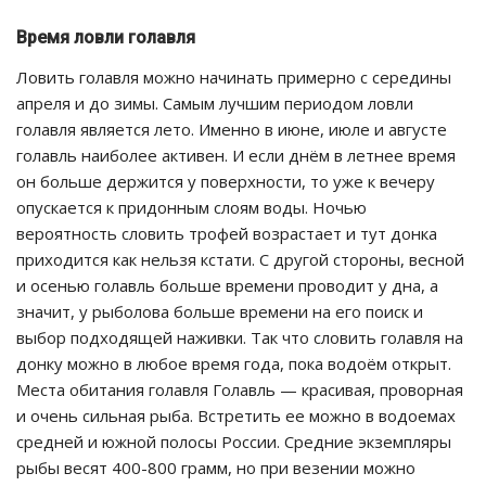
Время ловли голавля
Ловить голавля можно начинать примерно с середины
апреля и до зимы. Самым лучшим периодом ловли
голавля является лето. Именно в июне, июле и августе
голавль наиболее активен. И если днём в летнее время
он больше держится у поверхности, то уже к вечеру
опускается к придонным слоям воды. Ночью
вероятность словить трофей возрастает и тут донка
приходится как нельзя кстати. С другой стороны, весной
и осенью голавль больше времени проводит у дна, а
значит, у рыболова больше времени на его поиск и
выбор подходящей наживки. Так что словить голавля на
донку можно в любое время года, пока водоём открыт.
Места обитания голавля Голавль — красивая, проворная
и очень сильная рыба. Встретить ее можно в водоемах
средней и южной полосы России. Средние экземпляры
рыбы весят 400-800 грамм, но при везении можно