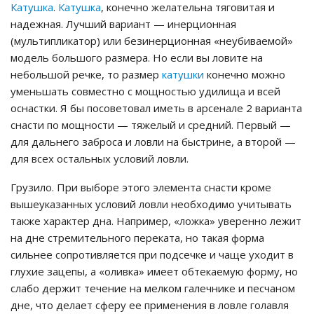
Катушка
.
Катушка
, конечно желательна тяговитая и
надежная. Лучший вариант — инерционная
(мультипликатор) или безинерционная «неубиваемой»
модель большого размера. Но если вы ловите на
небольшой речке, то размер
катушки
конечно можно
уменьшать совместно с мощностью удилища и всей
оснастки. Я бы посоветовал иметь в арсенале 2 варианта
снасти по мощности — тяжелый и средний. Первый —
для дальнего заброса и ловли на быстрине, а второй —
для всех остальных условий ловли.
Грузило. При выборе этого элемента снасти кроме
вышеуказанных условий ловли необходимо учитывать
также характер дна. Например, «ложка» уверенно лежит
на дне стремительного переката, но такая форма
сильнее сопротивляется при подсечке и чаще уходит в
глухие зацепы, а «оливка» имеет обтекаемую форму, но
слабо держит течение на мелком галечнике и песчаном
дне, что делает сферу ее применения в ловле голавля