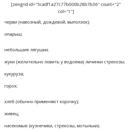
[zengrid id="5cadf1a27c77b000b28b7b36" count="2"
col="1"]
черви (навозный, дождевой, выползок);
опарыш;
небольшие лягушки;
жуки (желательно ловить у водоёма) личинки стрекозы;
кукуруза;
горох;
хлеб (обычно применяют корочку);
живец;
насекомые (кузнечики, стрекозы, мотыльки).