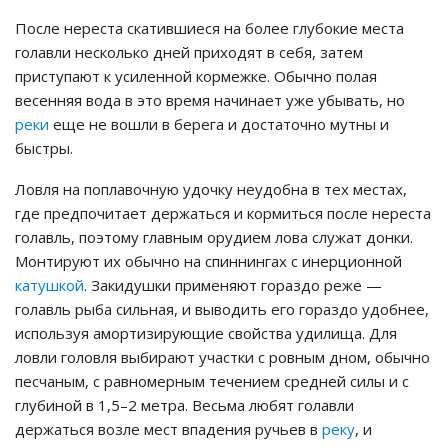
После нереста скатившиеся на более глубокие места
голавли несколько дней приходят в себя, затем
приступают к усиленной кормежке. Обычно полая
весенняя вода в это время начинает уже убывать, но
реки
еще не вошли в берега и достаточно мутны и
быстры.
Ловля на поплавочную удочку неудобна в тех местах,
где предпочитает держаться и кормиться после нереста
голавль, поэтому главным орудием лова служат донки.
Монтируют их обычно на спиннингах с инерционной
катушкой
. Закидушки применяют гораздо реже —
голавль рыба сильная, и выводить его гораздо удобнее,
используя амортизирующие свойства удилища. Для
ловли головля выбирают участки с ровным дном, обычно
песчаным, с равномерным течением средней силы и с
глубиной в 1,5–2 метра. Весьма любят голавли
держаться возле мест впадения ручьев в
реку
, и