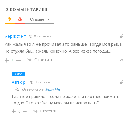
2
КОММЕНТАРИЕВ
Старые
$ерж@нт
8 лет назад
Как жаль что я не прочитал это раньше. Тогда моя рыба
не стухла бы…)) жаль конечно. А все из-за погоды…
Ответить
1
Автор
Автор
7 лет назад
Ответить на
$ерж@нт
Главное правило – соли не жалеть и плотнее прижать
ко дну. Это как “кашу маслом не испортишь”.
Ответить
0